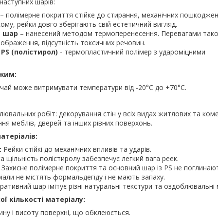
наступних шарів:
– полімерне покриття стійке до стирання, механічних пошкоджен
кому, рейки довго зберігають свій естетичний вигляд.
 шар
– нанесений методом термоперенесення. Перевагами так
ть зображення, відсутність токсичних речовин.
PS (полістирол)
- термопластичний полімер з удароміцними
жим:
ичай може витримувати температури від -20°C до +70°C.
лювальних робіт: декорування стін у всіх видах житлових та ком
ня меблів, дверей та інших рівних поверхонь.
атеріалів:
:
Рейки стійкі до механічних впливів та ударів.
а щільність полістиролу забезпечує легкий вага реек.
Захисне полімерне покриття та основний шар із PS не поглинают
али не містять формальдегіду і не мають запаху.
ативний шар імітує різні натуральні текстури та оздоблювальні 
ої кількості матеріалу:
ну і висоту поверхні, що обклеюється.