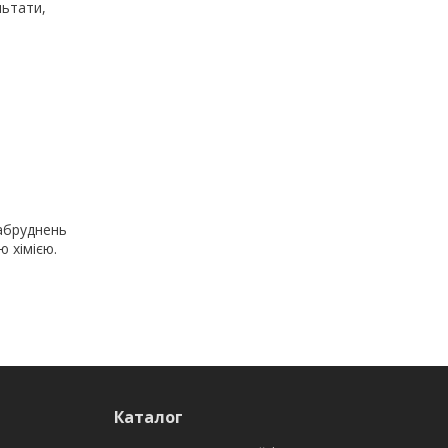
льтати,
абруднень
 хімією.
Каталог