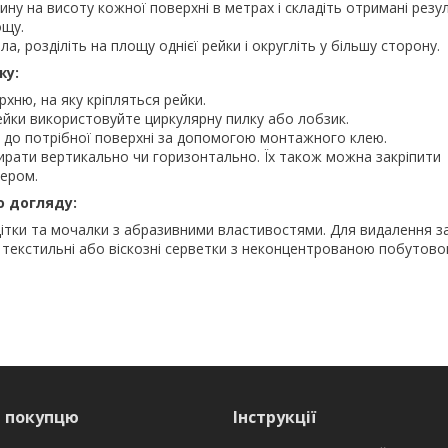
у на висоту кожної поверхні в метрах і складіть отримані резу
щу.
, розділіть на площу однієї рейки і округліть у більшу сторону.
жу:
рхню, на яку кріпляться рейки.
ейки використовуйте циркулярну пилку або лобзик.
у до потрібної поверхні за допомогою монтажного клею.
рати вертикально чи горизонтально. Їх також можна закріпити
лером.
 догляду:
ітки та мочалки з абразивними властивостями. Для видалення з
 текстильні або віскозні серветки з неконцентрованою побутовою
я покупцю
Інструкції