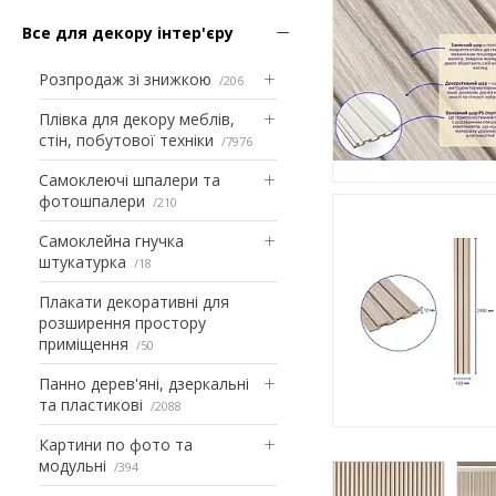
Все для декору інтер'єру
Розпродаж зі знижкою
206
Плівка для декору меблів,
стін, побутової техніки
7976
Самоклеючі шпалери та
фотошпалери
210
Самоклейна гнучка
штукатурка
18
Плакати декоративні для
розширення простору
приміщення
50
Панно дерев'яні, дзеркальні
та пластикові
2088
Картини по фото та
модульні
394