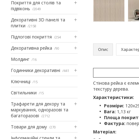
Покриття для столів та
підвіконь
2049
Декоративні 3D панелі та
плитки
2158
Підлогові покриття
254
Декоративна рейка
90
Опис
Характе
Молдинг
16
Годинники декоративні
441
Ключниці
15
Стінова рейка є елеме
текстуру дерева.
Світильники
15
Характеристики:
Трафарети для декору та
Розміри:
120х2
маркування, одноразові та
Вага:
1,13 кг
багаторазові
2712
Площа покрит
Фактура:
поверх
Товари для дому
270
Матеріал:
Інформаційні стенди та