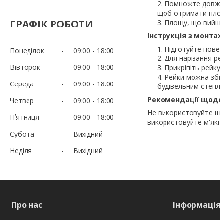
Помножте довжин
щоб отримати пло
ГРАФІК РОБОТИ
Площу, що вийшла
Інструкція з монта
Підготуйте пове
Понеділок
09:00
18:00
Для нарізання р
Вівторок
09:00
18:00
Прикріпіть рейк
Рейки можна зби
Середа
09:00
18:00
будівельним степ
Рекомендації щодо
Четвер
09:00
18:00
Не використовуйте щ
Пʼятниця
09:00
18:00
використовуйте м'які
Субота
Вихідний
Неділя
Вихідний
Про нас
Інформаці