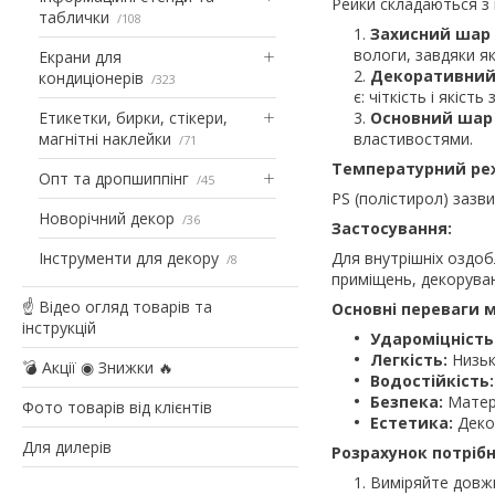
Рейки складаються з 
таблички
108
Захисний шар
вологи, завдяки я
Екрани для
Декоративний
кондиціонерів
323
є: чіткість і якіс
Етикетки, бирки, стікери,
Основний шар 
магнітні наклейки
властивостями.
71
Температурний ре
Опт та дропшиппінг
45
PS (полістирол) зазв
Новорічний декор
36
Застосування:
Інструменти для декору
Для внутрішніх оздоб
8
приміщень, декоруван
☝ Відео огляд товарів та
Основні переваги м
інструкцій
Удароміцність
Легкість:
Низьк
💣 Акції ◉ Знижки 🔥
Водостійкість:
Безпека:
Матері
Фото товарів від клієнтів
Естетика:
Декор
Для дилерів
Розрахунок потрібн
Виміряйте довжи