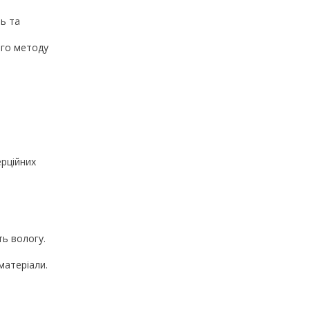
ь та
ого методу
ерційних
ь вологу.
матеріали.