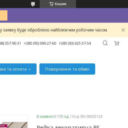
Кошик
ашу заявку буде оброблено найближчим робочим часом.
98) 357-90-31
+380 (95) 090-27-60
+380 (93) 625-57-54
вка та оплата
Повернення та обмін
В наявності 175 од.
Код:
SW-00002129
Рейка декоративна PS