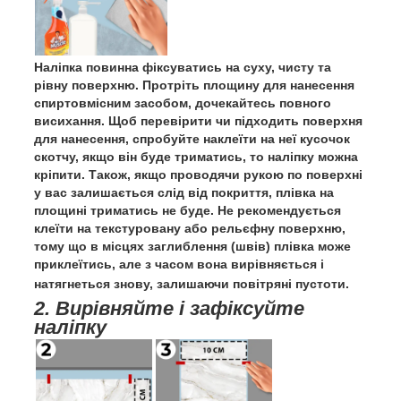
Наліпка повинна фіксуватись на суху, чисту та
рівну поверхню. Протріть площину для нанесення
спиртовмісним засобом, дочекайтесь повного
висихання. Щоб перевірити чи підходить поверхня
для нанесення, спробуйте наклеїти на неї кусочок
скотчу, якщо він буде триматись, то наліпку можна
кріпити. Також, якщо проводячи рукою по поверхні
у вас залишається слід від покриття, плівка на
площині триматись не буде. Не рекомендується
клеїти на текстуровану або рельєфну поверхню,
тому що в місцях заглиблення (швів) плівка може
приклеїтись, але з часом вона вирівняється і
натягнеться знову, залишаючи повітряні пустоти.
2. Вирівняйте і зафіксуйте
наліпку