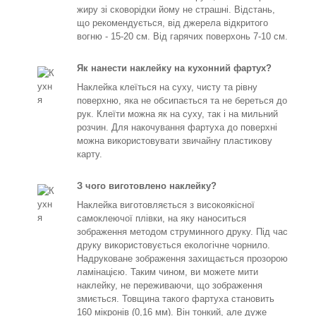
жиру зі сковорідки йому не страшні. Відстань,
що рекомендується, від джерела відкритого
вогню - 15-20 см. Від гарячих поверхонь 7-10 см.
Як нанести наклейку на кухонний фартух?
Наклейка клеїться на суху, чисту та рівну
поверхню, яка не обсипається та не береться до
рук. Клеїти можна як на суху, так і на мильний
розчин. Для накочування фартуха до поверхні
можна використовувати звичайну пластикову
карту.
З чого виготовлено наклейку?
Наклейка виготовляється з високоякісної
самоклеючої плівки, на яку наноситься
зображення методом струминного друку. Під час
друку використовується екологічне чорнило.
Надруковане зображення захищається прозорою
ламінацією. Таким чином, ви можете мити
наклейку, не переживаючи, що зображення
змиється. Товщина такого фартуха становить
160 мікронів (0,16 мм). Він тонкий, але дуже