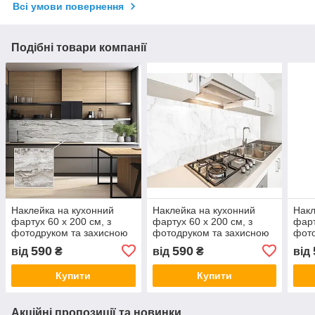
Всі умови повернення
Подібні товари компанії
Наклейка на кухонний
Наклейка на кухонний
Накл
фартух 60 х 200 см, з
фартух 60 х 200 см, з
фарт
фотодруком та захисною
фотодруком та захисною
фото
ламінацією Смугастий
ламінацією мармур
ламі
590
590
від
₴
від
₴
від
мармур (БП-s_tx37663)
світлий (БП-s_tx308)
марм
Купити
Купити
Акційні пропозиції та новинки