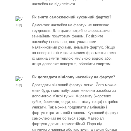
наклейка не відклеїться.
Як зняти самоклеючий кухонний фартух?
Демонтаж наклейки на фартух не викликає
труднощів. Для цього потрібно скористатися
звичайним побутовим феном. Розігрійте
наклейку і повільно, поступальними
маятниковими рухами, знімайте фартух. Якщо
на поверхні стіни залишилися фрагменти клею –
їх можна змити теплою мильною водою або,
якщо дозволяє поверхня, обробити спиртом.
Як доглядати вінілову наклейку на фартух?
Доглядати вініловий фартух легко. Його можна
мити будь-яким побутовим миючим засобом за
допомогою м'якої губки. Абразиву (жорстких
губок, йоржиків, соди, солі, піску тощо) потрібно
уникати. Так можна подряпати ламінацію і
фартух втратить свій глянець. Кухонний фартух
самоклеючий не боїться води. Матеріал
фартуха досить термостійкий. Пара від
киплячого чайника або каструлі, а також бризки