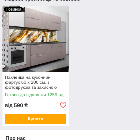
Новинка
Наклейка на кухонний
фартух 60 х 200 см, з
фотодруком та захисною
ламінацією Мармур із
Готово до відправки 1256 од.
золотом
590
від
₴
Купити
Про нас