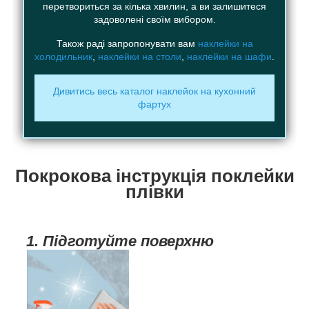
перетвориться за кілька хвилин, а ви залишитеся
задоволені своїм вибором.
Також раді запропонувати вам
наклейки на
холодильник
,
наклейки на столи
,
наклейки на шафи
.
Дивитись весь каталог наклейок на кухонний
фартух
Покрокова інструкція поклейки
плівки
1. Підготуйте поверхню