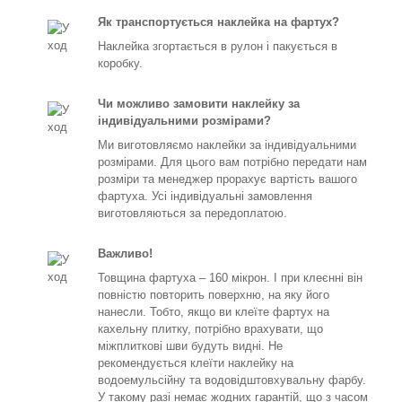
Як транспортується наклейка на фартух?
Наклейка згортається в рулон і пакується в
коробку.
Чи можливо замовити наклейку за
індивідуальними розмірами?
Ми виготовляємо наклейки за індивідуальними
розмірами. Для цього вам потрібно передати нам
розміри та менеджер прорахує вартість вашого
фартуха. Усі індивідуальні замовлення
виготовляються за передоплатою.
Важливо!
Товщина фартуха – 160 мікрон. І при клеєнні він
повністю повторить поверхню, на яку його
нанесли. Тобто, якщо ви клеїте фартух на
кахельну плитку, потрібно врахувати, що
міжплиткові шви будуть видні. Не
рекомендується клеїти наклейку на
водоемульсійну та водовідштовхувальну фарбу.
У такому разі немає жодних гарантій, що з часом