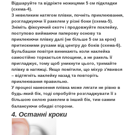
Відшаруйте та відріжте ножицями 5 см підкладки
(схема-4).
З невеликим натягом плівки, почніть приклеювання,
розгладжуючи її ракелем у різні боки (схема-5).
Зніміть фіксуючий скотч і продовжуйте поклейку,
поступово виймаючи паперову основу та
приклеюючи плівку далі (не більше 5 см за крок)
притискними рухами від центру до боків (схема-6).
Бульбашки повітря виникають коли наклейка
самостійно торкається площини, а не ракель її
пригладжує, тому щоб уникнути цього, тримайте
плівку в натяжці. Якщо помітили, що міхур з'явився
– відтягніть наклейку назад та повторіть
приклеювання правильно.
У процесі нанесення плівка може лягати не рівно в
будь-який бік, тоді спробуйте розгладжувати її з
більшою силою ракелем в інший бік, тим самим
балансуючи обидві сторони.
4. Останні кроки