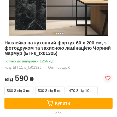
Наклейка на кухонний фартух 60 х 200 см, з
фотодруком та захисною ламінацією Чорний
мармур (БП-s_tx01325)
Готово до відправки 1256 од.
Код: БП-11-s_tx01325
Опт і роздріб
590
від
₴
560 ₴
від 3 шт.
530 ₴
від 5 шт.
470 ₴
від 10 шт.
Купити
або