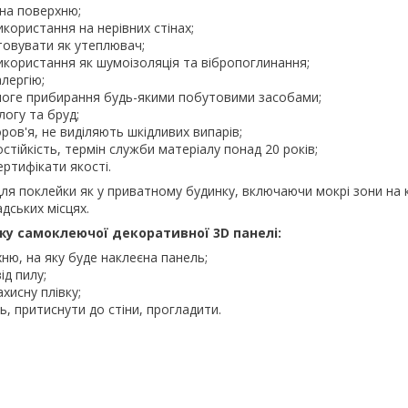
на поверхню;
икористання на нерівних стінах;
овувати як утеплювач;
икористання як шумоізоляція та вібропоглинання;
лергію;
оге прибирання будь-якими побутовими засобами;
огу та бруд;
ров'я, не виділяють шкідливих випарів;
стійкість, термін служби матеріалу понад 20 років;
сертифікати якості.
для поклейки як у приватному будинку, включаючи мокрі зони на к
адських місцях.
жу самоклеючої декоративної 3D панелі:
ню, на яку буде наклеєна панель;
ід пилу;
ахисну плівку;
ь, притиснути до стіни, прогладити.