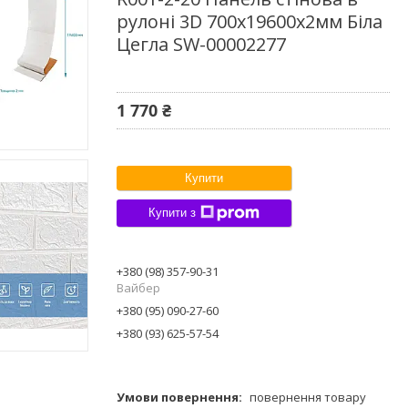
рулоні 3D 700х19600х2мм Біла
Цегла SW-00002277
1 770 ₴
Купити
Купити з
+380 (98) 357-90-31
Вайбер
+380 (95) 090-27-60
+380 (93) 625-57-54
повернення товару