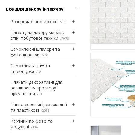
Все для декору інтер'єру
Розпродаж зі знижкою
206
Плівка для декору меблів,
стін, побутової техніки
7976
Самоклеючі шпалери та
фотошпалери
210
Самоклейна гнучка
штукатурка
18
Плакати декоративні для
розширення простору
приміщення
50
Панно дерев'яні, дзеркальні
та пластикові
2088
Картини по фото та
модульні
394