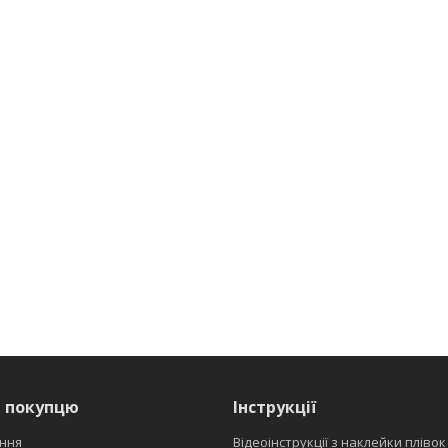
я покупцю
Інструкції
ння
Відеоінструкції з наклейки плівок