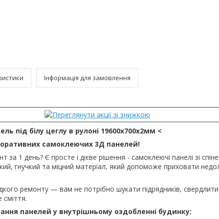
ристики
Інформація для замовлення
ль під білу цеглу в рулоні 19600x700x2мм <
екоративних самоклеючих 3Д панелей!
 за 1 день? Є просте і дієве рішення - самоклеючі панелі зі спін
гкий, гнучкий та міцний матеріал, який допоможе приховати недол
кого ремонту — вам не потрібно шукати підрядників, свердлити 
 сміття.
ання панелей у внутрішньому оздобленні будинку: