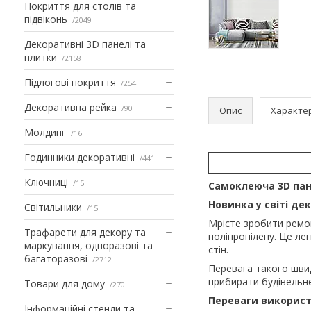
Покриття для столів та
підвіконь
2049
Декоративні 3D панелі та
плитки
2158
Підлогові покриття
254
Декоративна рейка
90
Опис
Характе
Молдинг
16
Годинники декоративні
441
Ключниці
15
Самоклеюча 3D пане
Новинка у світі д
Світильники
15
Мрієте зробити ремонт
Трафарети для декору та
поліпропілену. Це ле
маркування, одноразові та
стін.
багаторазові
2712
Перевага такого швид
прибирати будівельне
Товари для дому
270
Переваги використ
Інформаційні стенди та