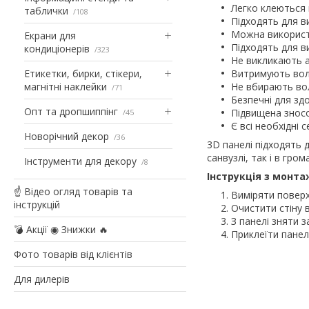
Легко клеються 
таблички
108
Підходять для в
Можна використ
Екрани для
Підходять для в
кондиціонерів
323
Не викликають а
Етикетки, бирки, стікери,
Витримують вол
магнітні наклейки
Не вбирають вол
71
Безпечні для здо
Опт та дропшиппінг
Підвищена зносо
45
Є всі необхідні 
Новорічний декор
36
3D панелі підходять 
санвузлі, так і в гром
Інструменти для декору
8
Інструкція з монта
☝ Відео огляд товарів та
Виміряти поверх
інструкцій
Очистити стіну в
З панелі зняти з
💣 Акції ◉ Знижки 🔥
Приклеїти панел
Фото товарів від клієнтів
Для дилерів