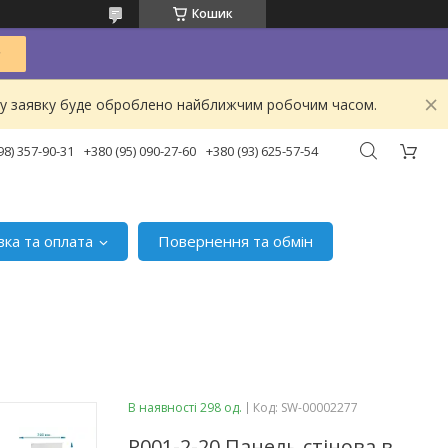
Кошик
ашу заявку буде оброблено найближчим робочим часом.
98) 357-90-31
+380 (95) 090-27-60
+380 (93) 625-57-54
вка та оплата
Повернення та обмін
В наявності 298 од.
Код:
SW-00002277
R001-2-20 Панель стінова в