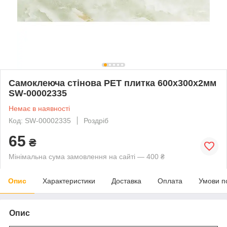
Самоклеюча стінова PET плитка 600х300х2мм
SW-00002335
Немає в наявності
Код: SW-00002335
Роздріб
65
₴
Мінімальна сума замовлення на сайті — 400 ₴
Опис
Характеристики
Доставка
Оплата
Умови п
Опис