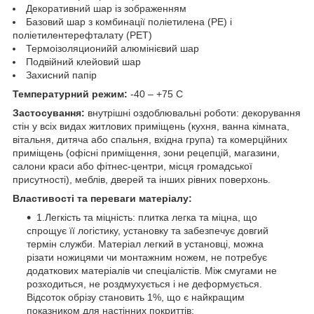
Декоративний шар із зображенням
Базовий шар з комбинації поліетилена (PE) і
поліетилентерефталату (PET)
Термоізоляционийй алюмінієвий шар
Подвійний клейовий шар
Захисний папір
Температурний режим:
-40 – +75 С
Застосування:
внутрішні оздоблювальні роботи: декорування
стін у всіх видах житлових приміщень (кухня, ванна кімната,
вітальня, дитяча або спальня, вхідна група) та комерційних
приміщень (офісні приміщення, зони рецепцій, магазини,
салони краси або фітнес-центри, місця громадської
присутності), меблів, дверей та інших рівних поверхонь.
Властивості та переваги матеріалу:
1.Легкість та міцність: плитка легка та міцна, що
спрощує її логістику, установку та забезпечує довгий
термін служби. Матеріал легкий в установці, можна
різати ножицями чи монтажним ножем, не потребує
додаткових матеріалів чи спеціалістів. Між смугами не
розходиться, не роздмухується і не деформується.
Відсоток обрізу становить 1%, що є найкращим
показником для настінних покриттів;