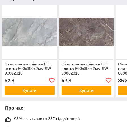
Самоклеюча стінова PET
Самоклеюча стінова PET
Само
плитка 600х300х2мм SW-
плитка 600х300х2мм SW-
плит
00002318
00002316
000
52
52
35
₴
₴
Купити
Купити
Про нас
98% позитивних з 387 відгуків за рік