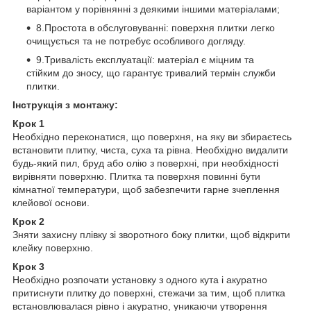
варіантом у порівнянні з деякими іншими матеріалами;
8.Простота в обслуговуванні: поверхня плитки легко
очищується та не потребує особливого догляду.
9.Тривалість експлуатації: матеріал є міцним та
стійким до зносу, що гарантує тривалий термін служби
плитки.
Інструкція з монтажу:
Крок 1
Необхідно переконатися, що поверхня, на яку ви збираєтесь
встановити плитку, чиста, суха та рівна. Необхідно видалити
будь-який пил, бруд або олію з поверхні, при необхідності
вирівняти поверхню. Плитка та поверхня повинні бути
кімнатної температури, щоб забезпечити гарне зчеплення
клейової основи.
Крок 2
Зняти захисну плівку зі зворотного боку плитки, щоб відкрити
клейку поверхню.
Крок 3
Необхідно розпочати установку з одного кута і акуратно
притиснути плитку до поверхні, стежачи за тим, щоб плитка
встановлювалася рівно і акуратно, уникаючи утворення