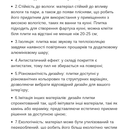
2.Стійкість до вологи: матеріал стійкий до впливу
вологи та пари, а також до появи плісняви, що робить
його придатним для використання у приміщеннях з
високою вологістю, таких як ванни та кухні. Плитка
підходить для створення фартуха кухні, можна клеїти
біля плити на відстані не менше ніж 20-25 см;
3.Ізоляція: плитка має звукову та теплоізоляцію
завдяки наявності повітряних прошарків та додатковому
алюмінієвому шару;
4.Антистатичний ефект: у складі покриття є
антистатик, тому пил не збирається на поверхні;
5.Різноманітність дизайну: плитки доступні у
різноманітних кольорових та структурних варіаціях,
дозволяючи вибрати відповідний дизайн для вашого
інтер'єру;
6.Імітація інших матеріалів: дизайн плитки
спроектований так, щоб імітувати інші матеріали, такі як
камінь або кераміку, представляючи естетично приємне
рішення за доступною ціною;
7.Екологічність: матеріал може бути утилізований та
перероблений, що робить його більш екологічно чистим