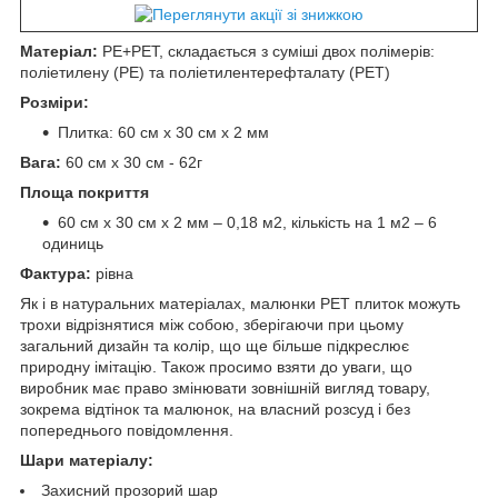
Матеріал:
PE+PET, складається з суміші двох полімерів:
поліетилену (PE) та поліетилентерефталату (PET)
Розміри:
Плитка: 60 см х 30 см х 2 мм
Вага:
60 см х 30 см - 62г
Площа покриття
60 см х 30 см х 2 мм – 0,18 м2, кількість на 1 м2 – 6
одиниць
Фактура:
рівна
Як і в натуральних матеріалах, малюнки РЕТ плиток можуть
трохи відрізнятися між собою, зберігаючи при цьому
загальний дизайн та колір, що ще більше підкреслює
природну імітацію. Також просимо взяти до уваги, що
виробник має право змінювати зовнішній вигляд товару,
зокрема відтінок та малюнок, на власний розсуд і без
попереднього повідомлення.
Шари матеріалу:
Захисний прозорий шар