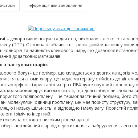
ристики
Інформація для замовлення
ючі
– декоративне покриття для стін, виконане з легкого та міцн
ілену (ППП). Основна особливість – рельєфний малюнок у вигляді
і кольорів та наявність клейового шару, що дозволяє встановит
вання додаткових матеріалів.
 з наступних шарів:
ицьового боку) - це полімер, що складається з довгих ланцюгів м
их містяться атоми хлору, це надає матеріалу стійкість до дії хіміч
унок аморфності кристалічних ґрат ПВХ дуже пружний і має малу в
р: кольоровий друк високої якості, що довго зберігає свою наси
пористого поліпропілену – це термопластичний полімер, його ст
ні молекулярні одиниці пропілену. Він має пористу структуру, з
ляцію і низьку щільність, а відповідно і малу вагу. Пористий полі
ологи і хімічно інертний.
етоксична основа з високим рівнем адгезії.
– оберігає клейовий шар від пересихання та забруднення, легко з