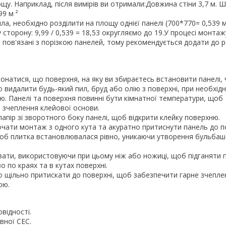
у. Наприклад, після вимірів ви отримали:Довжина стіни 3,7 м. Ш
99 м ²
а, необхідно розділити на площу однієї панелі (700*770= 0,539 м²
 сторону: 9,99 / 0,539 = 18,53 округляємо до 19.У процесі монта
, пов'язані з порізкою панелей, тому рекомендується додати до 
онатися, що поверхня, на яку ви збираєтесь встановити панелі, 
о видалити будь-який пил, бруд або олію з поверхні, при необхідн
ю. Панелі та поверхня повинні бути кімнатної температури, щоб
 зчеплення клейової основи.
папір зі зворотного боку панелі, щоб відкрити клейку поверхню.
чати монтаж з одного кута та акуратно притиснути панель до п
щоб плитка встановлювалася рівно, уникаючи утворення бульбаш
зати, використовуючи при цьому ніж або ножиці, щоб підганяти п
 по краях та в кутах поверхні.
о щільно притискати до поверхні, щоб забезпечити гарне зчепле
ою.
відності.
вної СЕС.