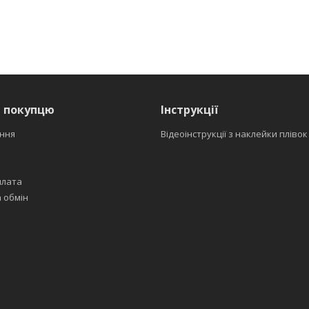
я покупцю
Інструкції
ння
Відеоінструкції з наклейки плівок
плата
 обмін