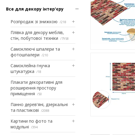
Все для декору інтер'єру
Розпродаж зі знижкою
218
Плівка для декору меблів,
стін, побутової техніки
7958
Самоклеючі шпалери та
фотошпалери
210
Самоклейна гнучка
штукатурка
18
Плакати декоративні для
розширення простору
приміщення
50
Панно дерев'яні, дзеркальні
та пластикові
2088
Картини по фото та
модульні
394