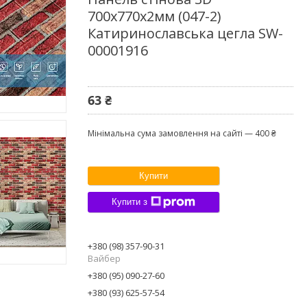
700х770х2мм (047-2)
Катиринославська цегла SW-
00001916
63 ₴
Мінімальна сума замовлення на сайті — 400 ₴
Купити
Купити з
+380 (98) 357-90-31
Вайбер
+380 (95) 090-27-60
+380 (93) 625-57-54