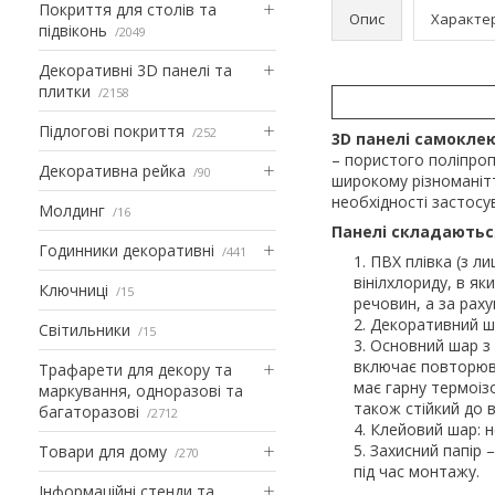
Покриття для столів та
Опис
Характе
підвіконь
2049
Декоративні 3D панелі та
плитки
2158
Підлогові покриття
252
3D панелі самокле
– пористого поліпроп
Декоративна рейка
90
широкому різноманітт
необхідності застосу
Молдинг
16
Панелі складаються
Годинники декоративні
441
ПВХ плівка (з л
вінілхлориду, в як
Ключниці
15
речовин, а за рах
Декоративний ша
Світильники
15
Основний шар з 
включає повторюва
Трафарети для декору та
має гарну термоізо
маркування, одноразові та
також стійкий до в
багаторазові
2712
Клейовий шар: н
Захисний папір 
Товари для дому
270
під час монтажу.
Інформаційні стенди та