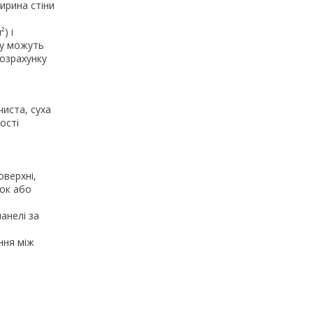
ирина стіни
) і
жу можуть
розрахунку
чиста, суха
ості
оверхні,
ок або
анелі за
ння між