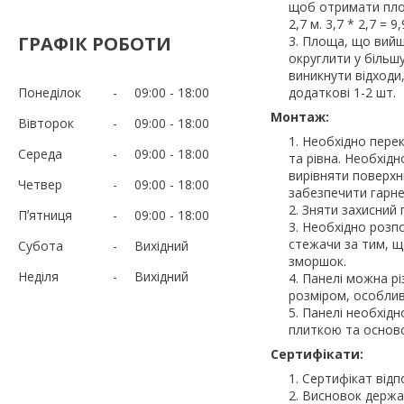
щоб отримати площ
2,7 м. 3,7 * 2,7 = 9,
ГРАФІК РОБОТИ
Площа, що вийшл
округлити у більшу
виникнути відходи
Понеділок
09:00
18:00
додаткові 1-2 шт.
Монтаж:
Вівторок
09:00
18:00
Необхідно перек
Середа
09:00
18:00
та рівна. Необхідн
вирівняти поверхн
Четвер
09:00
18:00
забезпечити гарне
Зняти захисний 
Пʼятниця
09:00
18:00
Необхідно розпо
стежачи за тим, 
Субота
Вихідний
зморшок.
Неділя
Вихідний
Панелі можна рі
розміром, особливо
Панелі необхідн
плиткою та основ
Сертифікати:
Сертифікат відпо
Висновок держа