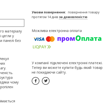
повернення товару
протягом 14 днів
за домовленістю
ого матеріалу
 цегли у
и панелі без
олекул
У компанії підключені електронні платежі.
них
Тепер ви можете купити будь-який товар
агу.
не покидаючи сайту.
ченість.
руктура
авдяки чому
пропілен
німається