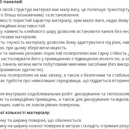
D панелей:
и своїй структурі матеріал має малу вагу, це полегшує транспорт
о більш економічним) та встановлення.
ивості: пористий характер матеріалу, крім малої ваги, надає йом
оляційних властивостей.
у: наявність клейового шару дозволяє встановити панелі без нео
ткових матеріалів.
ість: гнучкість матеріалу дозволяє йому адаптуватися під різні, на
хні, при цьому зберігаючи міцність.
и та хімічних речовин: пористий поліпропілен має гарну стійкість
 застосовувати його у приміщеннях з підвищеною вологістю, а з
ці, панель можна мити побутовими миючими засобами (без вико
бразивною здатністю).
ека: поліпропілен не має запаху, а також є безпечним та стабіль
ах турботи про навколишнє середовище, що піддається вторинн
ля внутрішніх оздоблювальних робіт: декорування та теплоізоляці
их та комерційних приміщень, а також для декорування та відно
інших, навіть не зовсім рівних поверхонь.
ої кількості матеріалу:
ну та ширину поверхні, що обклеюється.
у на ширину кожної поверхні в метрах і складіть отримані резу