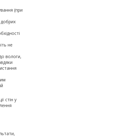
ування (при
у добрих
бхідності
віть не
 до вологи,
авдяки
ристання
ним
ій
ї стін у
влення
льтати,