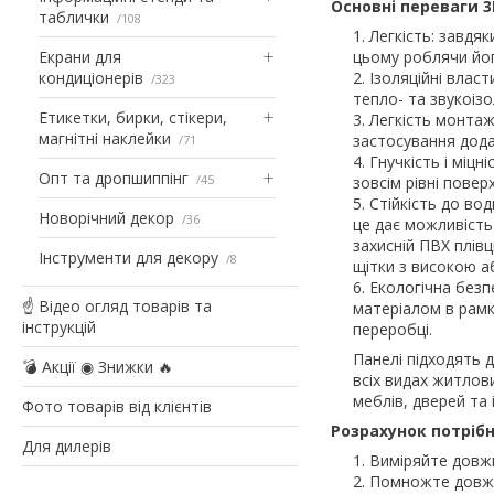
Основні переваги 3
таблички
108
Легкість: завдяк
Екрани для
цьому роблячи йог
кондиціонерів
Ізоляційні власт
323
тепло- та звукоіз
Етикетки, бирки, стікери,
Легкість монтаж
магнітні наклейки
застосування дода
71
Гнучкість і міцн
Опт та дропшиппінг
45
зовсім рівні повер
Стійкість до вод
Новорічний декор
36
це дає можливість
захисній ПВХ плів
Інструменти для декору
8
щітки з високою а
Екологічна безп
☝ Відео огляд товарів та
матеріалом в рамк
інструкцій
переробці.
Панелі підходять д
💣 Акції ◉ Знижки 🔥
всіх видах житлов
меблів, дверей та 
Фото товарів від клієнтів
Розрахунок потрібн
Для дилерів
Виміряйте довжи
Помножте довжин