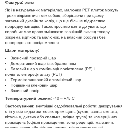
Фактура:
рівна
Як і в натуральних матеріалах, малюнки РЕТ плиток можуть
трохи відрізнятися між собою, зберігаючи при цьому
загальний дизайн та колір, що ще більше підкреслює
природну імітацію. Також просимо взяти до уваги, що
виробник має право змінювати зовнішній вигляд товару,
зокрема відтінок та малюнок, на власний розсуд і без
попереднього повідомлення.
Шари матеріалу:
Захисний прозорий шар
Декоративний шар із зображенням
Базовий шар з комбинації поліетилена (PE) і
поліетилентерефталату (PET)
Термоізоляционийй алюмінієвий шар
Подвійний клейовий шар
Захисний папір
Температурний режим:
-40 – +75 С
Застосування:
внутрішні оздоблювальні роботи: декорування
стін у всіх видах житлових приміщень (кухня, ванна кімната,
вітальня, дитяча або спальня, вхідна група) та комерційних
приміщень (офісні приміщення, зони рецепцій, магазини,
салони краси або фітнес-центри, місця громадської