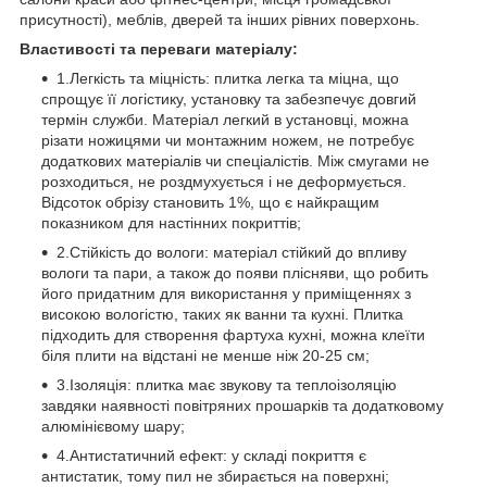
присутності), меблів, дверей та інших рівних поверхонь.
Властивості та переваги матеріалу:
1.Легкість та міцність: плитка легка та міцна, що
спрощує її логістику, установку та забезпечує довгий
термін служби. Матеріал легкий в установці, можна
різати ножицями чи монтажним ножем, не потребує
додаткових матеріалів чи спеціалістів. Між смугами не
розходиться, не роздмухується і не деформується.
Відсоток обрізу становить 1%, що є найкращим
показником для настінних покриттів;
2.Стійкість до вологи: матеріал стійкий до впливу
вологи та пари, а також до появи плісняви, що робить
його придатним для використання у приміщеннях з
високою вологістю, таких як ванни та кухні. Плитка
підходить для створення фартуха кухні, можна клеїти
біля плити на відстані не менше ніж 20-25 см;
3.Ізоляція: плитка має звукову та теплоізоляцію
завдяки наявності повітряних прошарків та додатковому
алюмінієвому шару;
4.Антистатичний ефект: у складі покриття є
антистатик, тому пил не збирається на поверхні;