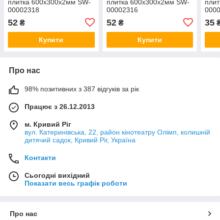
плитка 600х300х2мм SW-
плитка 600х300х2мм SW-
плит
00002318
00002316
000
52
52
35
₴
₴
Купити
Купити
Про нас
98% позитивних з 387 відгуків за рік
Працює з 26.12.2013
м. Кривий Ріг
вул. Катеринівська, 22, район кінотеатру Олімп, колишній
дитячий садок, Кривий Ріг, Україна
Контакти
Сьогодні вихідний
Показати весь графік роботи
Про нас