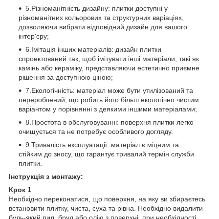
5.Різноманітність дизайну: плитки доступні у
різноманітних кольорових та структурних варіаціях,
дозволяючи вибрати відповідний дизайн для вашого
інтер'єру;
6.Імітація інших матеріалів: дизайн плитки
спроектований так, щоб імітувати інші матеріали, такі як
камінь або кераміку, представляючи естетично приємне
рішення за доступною ціною;
7.Екологічність: матеріал може бути утилізований та
перероблений, що робить його більш екологічно чистим
варіантом у порівнянні з деякими іншими матеріалами;
8.Простота в обслуговуванні: поверхня плитки легко
очищується та не потребує особливого догляду.
9.Тривалість експлуатації: матеріал є міцним та
стійким до зносу, що гарантує тривалий термін служби
плитки.
Інструкція з монтажу:
Крок 1
Необхідно переконатися, що поверхня, на яку ви збираєтесь
встановити плитку, чиста, суха та рівна. Необхідно видалити
будь-який пил, бруд або олію з поверхні, при необхідності