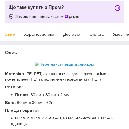
Що таке купити з Пром?
Замовлення під захистом
Опис
Характеристики
Доставка
Оплата
Умови п
Опис
Матеріал:
PE+PET, складається з суміші двох полімерів:
поліетилену (PE) та поліетилентерефталату (PET)
Розміри:
Плитка: 60 см х 30 см х 2 мм
Вага:
60 см х 30 см - 62г
Площа покриття
60 см х 30 см х 2 мм – 0,18 м2, кількість на 1 м2 – 6
одиниць