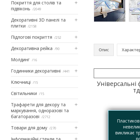
Покриття для столів та
підвіконь
2049
Декоративні 3D панелі та
плитки
2158
Підлогові покриття
252
Декоративна рейка
90
Опис
Характе
Молдинг
16
Годинники декоративні
441
Ключниці
Універсальні 
15
тд
Світильники
15
Трафарети для декору та
маркування, одноразові та
багаторазові
2712
Пластикова
невелик
Товари для дому
270
викликає т
р
Інформаційні стенди та