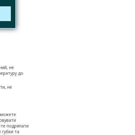
ний, не
пературу до
ти, не
и можете
товувати
жете подряпати
 губки та