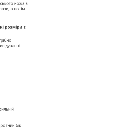
рського ножа з
ази, а потім
і розміри є
трібно
ивідуальні
рильній
оротний бік