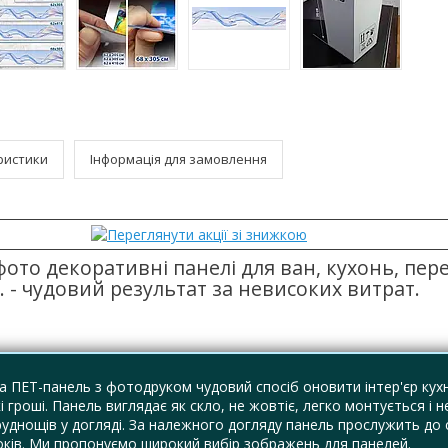
ристики
Інформація для замовлення
фото декоративні панелі для ван, кухонь, пере
. - чудовий результат за невисоких витрат.
 ПЕТ-панель з фотодруком чудовий спосіб оновити інтер'єр кухн
і гроші. Панель виглядає як скло, не жовтіє, легко монтується і н
руднощів у догляді. За належного догляду панель прослужить до
оків. Ми пропонуємо широкий вибір зображень для панелей.