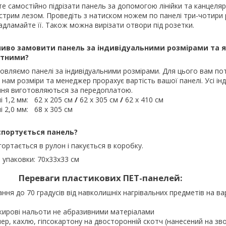
е самостійно підрізати панель за допомогою лінійки та канцеля
стрим лезом. Проведіть з натиском ножем по панелі три-чотири р
адламайте її. Також можна вирізати отвори під розетки.
иво замовити панель за індивідуальними розмірами та як
ртними?
овляємо панелі за індивідуальними розмірами. Для цього вам по
 нам розміри та менеджер прорахує вартість вашої панелі. Усі інд
ня виготовляються за передоплатою.
і 1,2 мм: 62 х 205 см
/
62 х 305 см
/
62 х 410 см
і 2,0 мм: 68 х 305 см
спортується панель?
гортається в рулон і пакується в коробку.
 упаковки: 70х33х33 см
Переваги пластикових ПЕТ-панелей:
ання до 70 градусів від навколишніх нагрівальних предметів на ва
жирові нальоти не абразивними матеріалами
лер, кахлю, гіпсокартону на двосторонній скотч (нанесений на зв