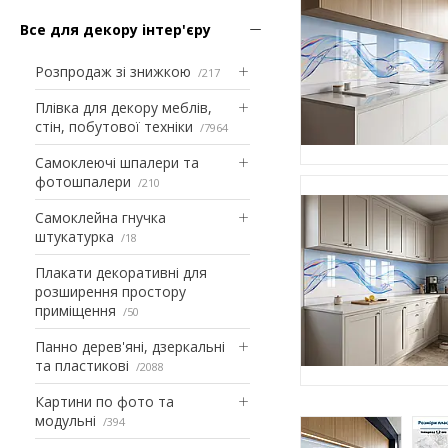
Все для декору інтер'єру
Розпродаж зі знижкою
217
Плівка для декору меблів,
стін, побутової техніки
7964
Самоклеючі шпалери та
фотошпалери
210
Самоклейна гнучка
штукатурка
18
Плакати декоративні для
розширення простору
приміщення
50
Панно дерев'яні, дзеркальні
та пластикові
2088
Картини по фото та
модульні
394