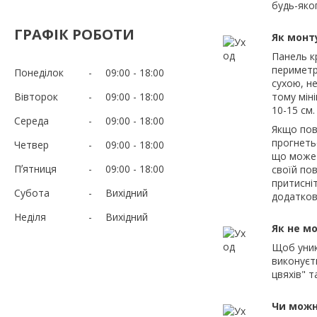
будь-яко
ГРАФІК РОБОТИ
Як монт
Панель к
периметр
Понеділок
09:00
18:00
сухою, н
Вівторок
09:00
18:00
тому мін
10-15 см.
Середа
09:00
18:00
Якщо пов
прогнетьс
Четвер
09:00
18:00
що може 
Пʼятниця
09:00
18:00
своїй пов
притисні
Субота
Вихідний
додатков
Неділя
Вихідний
Як не м
Щоб уник
виконуєт
цвяхів" т
Чи можн