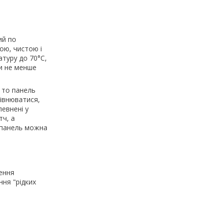
ий по
ою, чистою і
атуру до 70°С,
ти не менше
, то панель
рівнюватися,
евнені у
тч, а
і панель можна
ення
ння "рідких