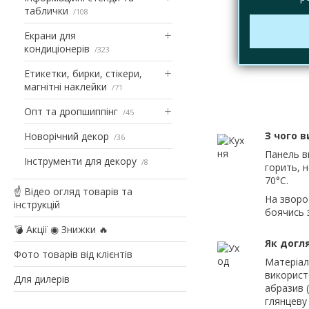
таблички
108
Екрани для
кондиціонерів
323
Етикетки, бирки, стікери,
магнітні наклейки
71
Опт та дропшиппінг
45
З чого 
Новорічний декор
36
Панель в
Інструменти для декору
8
горить, 
70°С.
☝ Відео огляд товарів та
На зворо
інструкцій
боячись 
💣 Акції ◉ Знижки 🔥
Як догл
Фото товарів від клієнтів
Матеріал 
використ
Для дилерів
абразив (
глянцеву