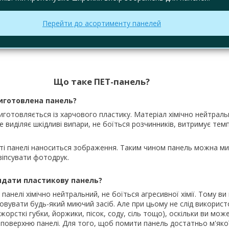
Перейти до асортименту панелей
Що таке ПЕТ-панель?
виготовлена панель?
иготовляється із харчового пластику. Матеріал хімічно нейтраль
не виділяє шкідливі випари, не боїться розчинників, витримує тем
ті панелі наноситься зображення. Таким чином панель можна ми
зіпсувати фотодрук.
ядати пластикову панель?
панелі хімічно нейтральний, не боїться агресивної хімії. Тому в
овувати будь-який миючий засіб. Але при цьому не слід викорис
жорсткі губки, йоржики, пісок, соду, сіль тощо), оскільки ви мо
 поверхню панелі. Для того, щоб помити панель достатньо м'якої