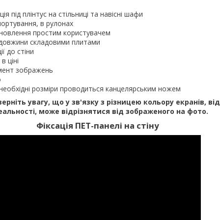
ія під плінтус на стільниці та навісні шафи
портування, в рулонах
ановлення простим користувачем
ї довжини складовими плитами
ії до стіни
в ціні
мент зображень
о
д необхідні розміри проводиться канцелярським ножем
верніть увагу, що у зв'язку з різницею кольору екранів, ві
еальності, може відрізнятися від зображеного на фото.
Фіксація ПЕТ-панелі на стіну