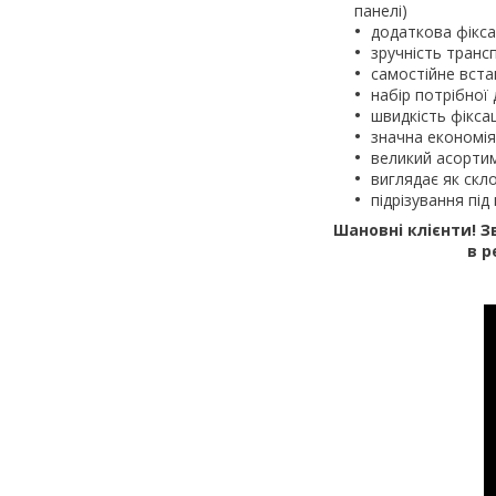
панелі)
додаткова фіксац
зручність транс
самостійне вст
набір потрібно
швидкість фіксац
значна економія 
великий асорти
виглядає як скл
підрізування пі
Шановні клієнти! З
в р