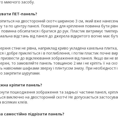
го миючого засобу.
увати ПЕТ-панель?
ріпиться на двосторонній скотч шириною 3 см, який вже нанесен
у та по центру панелі. Поверхня для кріплення повинна бути рівн
е повинна обсипатися і братися до рук. Пластик витримує тмепер
імальна відстань від панелі до джерела відкритого вогню має бу
ерхня стіни не рівна, наприклад криво укладена кахельна плитка
я і добре приклеїться і в поглиблення, і потім пластик почне ви
призвести до відклеювання зображення від панелі. Якщо ви не вп
ерхні, то замовляйте панель товщиною 2 мм і не кріпіть її на ско
ть навісними шафками зверху і плінтусом знизу. При необхідност
о закріпити шурупами.
ожна кріпити панель?
нути пошкодження зображення та задньої частини панелі, кріпл
ься виключно на двосторонній скотч! Не допускається застосува
а всіляких клеїв.
а самостійно підрізати панель?