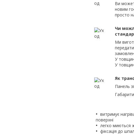
Ви может
новим го
просто н
Чи можл
станда
Ми вигот
передати
замовлен
У товщин
У товщин
Як тран
Панель з
Габарити
витримує нагрів
поверхні
легко миються 
фіксація до шпа