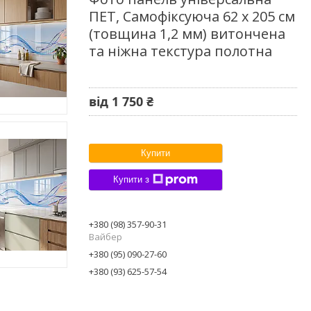
ПЕТ, Самофіксуюча 62 х 205 см
(товщина 1,2 мм) витончена
та ніжна текстура полотна
від
1 750 ₴
Купити
Купити з
+380 (98) 357-90-31
Вайбер
+380 (95) 090-27-60
+380 (93) 625-57-54