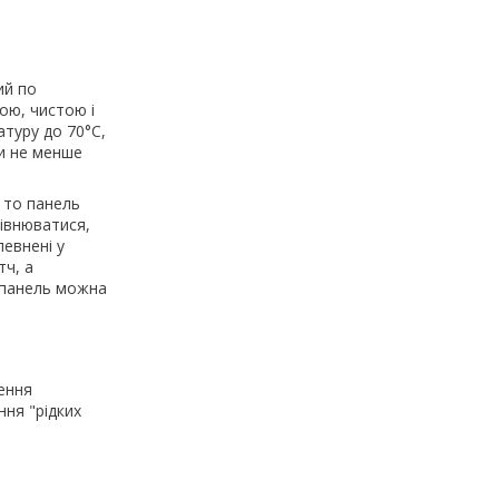
ий по
ою, чистою і
атуру до 70°С,
ти не менше
, то панель
рівнюватися,
евнені у
тч, а
і панель можна
ення
ння "рідких