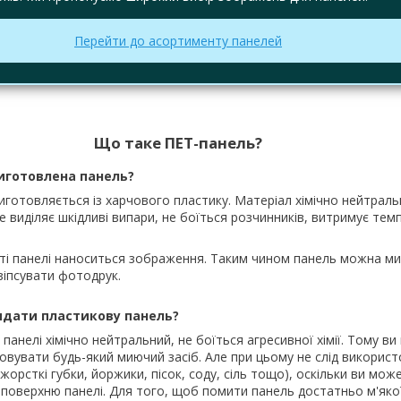
Перейти до асортименту панелей
Що таке ПЕТ-панель?
виготовлена панель?
иготовляється із харчового пластику. Матеріал хімічно нейтраль
не виділяє шкідливі випари, не боїться розчинників, витримує тем
ті панелі наноситься зображення. Таким чином панель можна ми
зіпсувати фотодрук.
ядати пластикову панель?
панелі хімічно нейтральний, не боїться агресивної хімії. Тому в
овувати будь-який миючий засіб. Але при цьому не слід викорис
жорсткі губки, йоржики, пісок, соду, сіль тощо), оскільки ви мо
 поверхню панелі. Для того, щоб помити панель достатньо м'якої