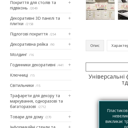
Покриття для столів та
підвіконь
2049
Декоративні 3D панелі та
плитки
2158
Підлогові покриття
254
Декоративна рейка
90
Опис
Характе
Молдинг
16
Годинники декоративні
441
Ключниці
Універсальні 
15
тд
Світильники
15
Трафарети для декору та
маркування, одноразові та
багаторазові
2712
Пластикова
невелик
Товари для дому
270
викликає т
р
Інформаційні стенди та