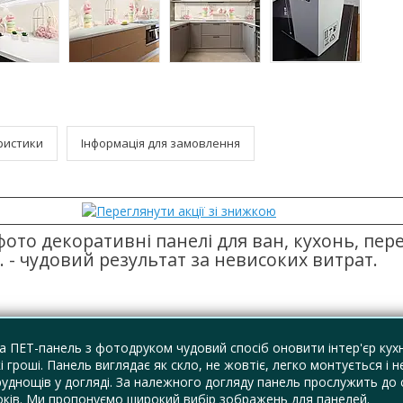
ристики
Інформація для замовлення
фото декоративні панелі для ван, кухонь, пере
. - чудовий результат за невисоких витрат.
 ПЕТ-панель з фотодруком чудовий спосіб оновити інтер'єр кухн
і гроші. Панель виглядає як скло, не жовтіє, легко монтується і н
руднощів у догляді. За належного догляду панель прослужить до
оків. Ми пропонуємо широкий вибір зображень для панелей.