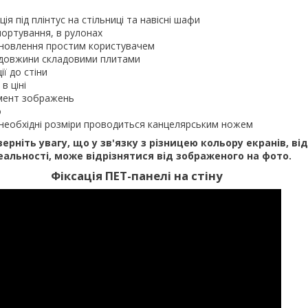
ія під плінтус на стільниці та навісні шафи
портування, в рулонах
ановлення простим користувачем
ї довжини складовими плитами
ії до стіни
в ціні
мент зображень
о
д необхідні розміри проводиться канцелярським ножем
верніть увагу, що у зв'язку з різницею кольору екранів, ві
еальності, може відрізнятися від зображеного на фото.
Фіксація ПЕТ-панелі на стіну