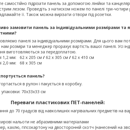
е самостійно підрізати панель за допомогою лінійки та канцеля
стрим лезом. Проведіть з натиском ножем по панелі три-чотири р
адламайте її. Також можна вирізати отвори під розетки.
иво замовити панель за індивідуальними розмірами та як
ртними?
овляємо панелі за індивідуальними розмірами. Для цього вам по
 нам розміри та менеджер прорахує вартість вашої панелі. Усі інд
ня виготовляються за передоплатою.
і 1,2 мм: 62 х 205 см
/
62 х 305 см
/
62 х 410 см
і 2,0 мм: 68 х 305 см
спортується панель?
гортається в рулон і пакується в коробку.
 упаковки: 70х33х33 см
Переваги пластикових ПЕТ-панелей:
ання до 70 градусів від навколишніх нагрівальних предметів на ва
жирові нальоти не абразивними матеріалами
лер, кахлю, гіпсокартону на двосторонній скотч (нанесений на зв