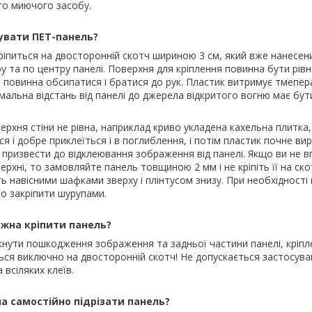
го миючого засобу.
увати ПЕТ-панель?
ріпиться на двосторонній скотч шириною 3 см, який вже нанесен
у та по центру панелі. Поверхня для кріплення повинна бути рівн
е повинна обсипатися і братися до рук. Пластик витримує тмепер
імальна відстань від панелі до джерела відкритого вогню має бу
ерхня стіни не рівна, наприклад криво укладена кахельна плитка
я і добре приклеїться і в поглиблення, і потім пластик почне ви
призвести до відклеювання зображення від панелі. Якщо ви не вп
ерхні, то замовляйте панель товщиною 2 мм і не кріпіть її на ско
ть навісними шафками зверху і плінтусом знизу. При необхідност
о закріпити шурупами.
ожна кріпити панель?
нути пошкодження зображення та задньої частини панелі, кріпл
ься виключно на двосторонній скотч! Не допускається застосува
а всіляких клеїв.
а самостійно підрізати панель?