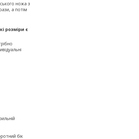
рського ножа з
ази, а потім
і розміри є
трібно
ивідуальні
рильній
оротний бік