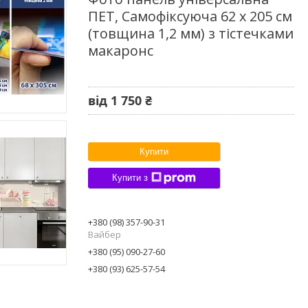
ПЕТ, Самофіксуюча 62 х 205 см
(товщина 1,2 мм) з тістечками
макаронс
від
1 750 ₴
Купити
Купити з
+380 (98) 357-90-31
Вайбер
+380 (95) 090-27-60
+380 (93) 625-57-54