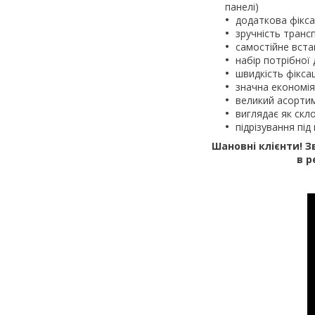
панелі)
додаткова фіксац
зручність транс
самостійне вст
набір потрібно
швидкість фіксац
значна економія 
великий асорти
виглядає як скл
підрізування пі
Шановні клієнти! З
в р