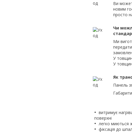
Ви может
новим го
просто н
Чи можл
станда
Ми вигот
передати
замовлен
У товщин
У товщин
Як тран
Панель з
Габарити
витримує нагрів
поверхні
легко миються 
фіксація до шпа