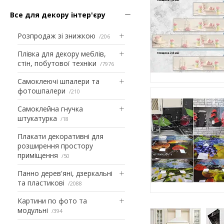
Все для декору інтер'єру
Розпродаж зі знижкою
206
Плівка для декору меблів,
стін, побутової техніки
7976
Самоклеючі шпалери та
фотошпалери
210
Самоклейна гнучка
штукатурка
18
Плакати декоративні для
розширення простору
приміщення
50
Панно дерев'яні, дзеркальні
та пластикові
2088
Картини по фото та
модульні
394