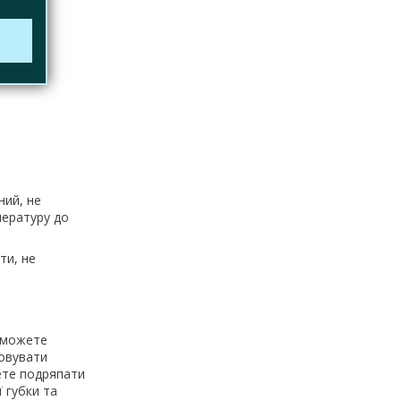
ний, не
пературу до
ти, не
и можете
товувати
жете подряпати
 губки та