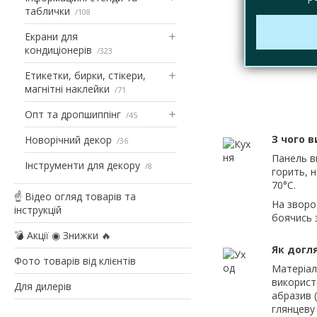
таблички
108
Екрани для
кондиціонерів
323
Етикетки, бирки, стікери,
магнітні наклейки
71
Опт та дропшиппінг
45
З чого 
Новорічний декор
36
Панель в
Інструменти для декору
8
горить, 
70°С.
☝ Відео огляд товарів та
На зворо
інструкцій
боячись 
💣 Акції ◉ Знижки 🔥
Як догл
Фото товарів від клієнтів
Матеріал 
використ
Для дилерів
абразив (
глянцеву