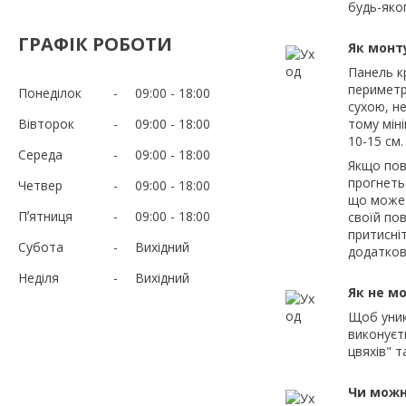
будь-яко
ГРАФІК РОБОТИ
Як монт
Панель к
периметр
Понеділок
09:00
18:00
сухою, н
Вівторок
09:00
18:00
тому мін
10-15 см.
Середа
09:00
18:00
Якщо пов
прогнетьс
Четвер
09:00
18:00
що може 
Пʼятниця
09:00
18:00
своїй пов
притисні
Субота
Вихідний
додатков
Неділя
Вихідний
Як не м
Щоб уник
виконуєт
цвяхів" т
Чи можн