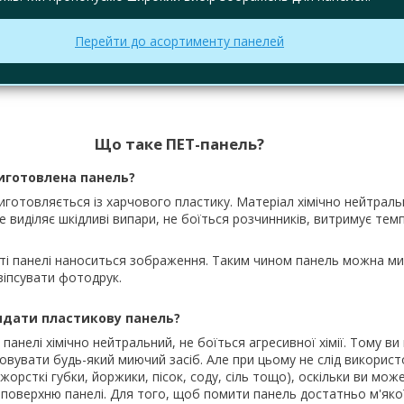
Перейти до асортименту панелей
Що таке ПЕТ-панель?
виготовлена панель?
иготовляється із харчового пластику. Матеріал хімічно нейтраль
не виділяє шкідливі випари, не боїться розчинників, витримує тем
ті панелі наноситься зображення. Таким чином панель можна ми
зіпсувати фотодрук.
ядати пластикову панель?
панелі хімічно нейтральний, не боїться агресивної хімії. Тому в
овувати будь-який миючий засіб. Але при цьому не слід викорис
жорсткі губки, йоржики, пісок, соду, сіль тощо), оскільки ви мо
 поверхню панелі. Для того, щоб помити панель достатньо м'якої