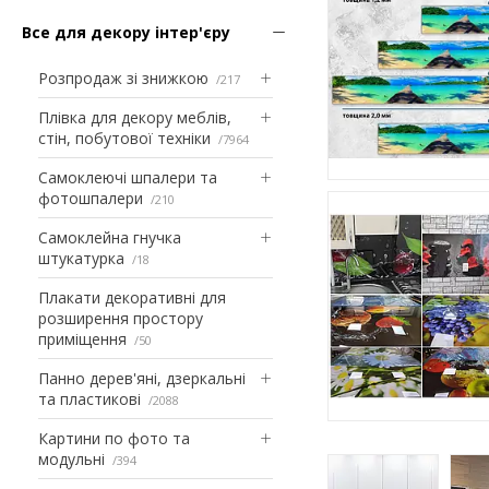
Все для декору інтер'єру
Розпродаж зі знижкою
217
Плівка для декору меблів,
стін, побутової техніки
7964
Самоклеючі шпалери та
фотошпалери
210
Самоклейна гнучка
штукатурка
18
Плакати декоративні для
розширення простору
приміщення
50
Панно дерев'яні, дзеркальні
та пластикові
2088
Картини по фото та
модульні
394