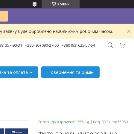
Кошик
ашу заявку буде оброблено найближчим робочим часом.
98) 357-90-31
+380 (95) 090-27-60
+380 (93) 625-57-54
вка та оплата
Повернення та обмін
Готово до відправки 1256 од.
Код:
ПЭТ1-mp75960
Фото панель універсальна