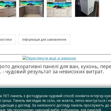
ристики
Інформація для замовлення
фото декоративні панелі для ван, кухонь, пере
. - чудовий результат за невисоких витрат.
 ПЕТ-панель з фотодруком чудовий спосіб оновити інтер'єр кухн
і гроші. Панель виглядає як скло, не жовтіє, легко монтується і н
руднощів у догляді. За належного догляду панель прослужить до
оків. Ми пропонуємо широкий вибір зображень для панелей.