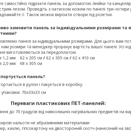
е самостійно підрізати панель за допомогою лінійки та канцеля
стрим лезом. Проведіть з натиском ножем по панелі три-чотири р
адламайте її. Також можна вирізати отвори під розетки.
иво замовити панель за індивідуальними розмірами та як
ртними?
овляємо панелі за індивідуальними розмірами. Для цього вам по
 нам розміри та менеджер прорахує вартість вашої панелі. Усі інд
ня виготовляються за передоплатою.
і 1,2 мм: 62 х 205 см
/
62 х 305 см
/
62 х 410 см
і 2,0 мм: 68 х 305 см
спортується панель?
гортається в рулон і пакується в коробку.
 упаковки: 70х33х33 см
Переваги пластикових ПЕТ-панелей:
ання до 70 градусів від навколишніх нагрівальних предметів на ва
жирові нальоти не абразивними матеріалами
лер, кахлю, гіпсокартону на двосторонній скотч (нанесений на зв