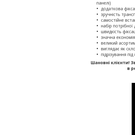
панелі)
додаткова фіксац
зручність транс
самостійне вст
набір потрібно
швидкість фіксац
значна економія 
великий асорти
виглядає як скл
підрізування пі
Шановні клієнти! З
в р