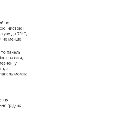
ий по
ою, чистою і
атуру до 70°С,
ти не менше
, то панель
рівнюватися,
евнені у
тч, а
і панель можна
ення
ння "рідких