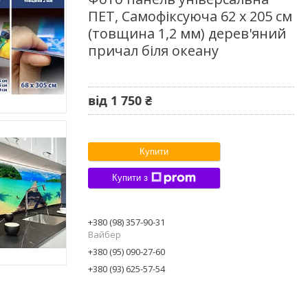
ПЕТ, Самофіксуюча 62 х 205 см
(товщина 1,2 мм) дерев'яний
причал біля океану
від
1 750 ₴
Купити
Купити з
+380 (98) 357-90-31
Вайбер
+380 (95) 090-27-60
+380 (93) 625-57-54