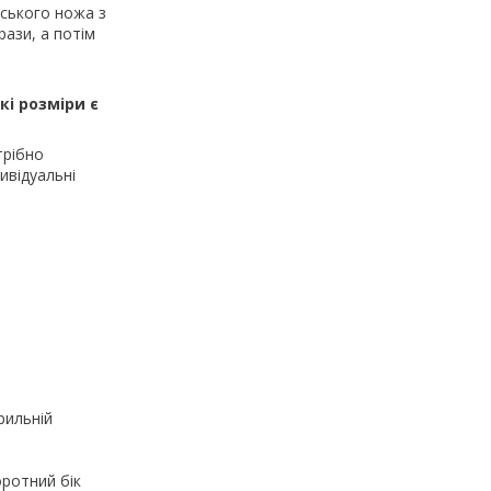
рського ножа з
ази, а потім
і розміри є
трібно
ивідуальні
рильній
оротний бік