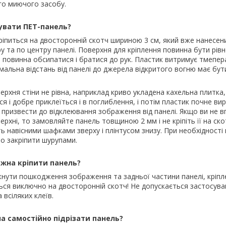
го миючого засобу.
увати ПЕТ-панель?
ріпиться на двосторонній скотч шириною 3 см, який вже нанесен
у та по центру панелі. Поверхня для кріплення повинна бути рівн
е повинна обсипатися і братися до рук. Пластик витримує тмепер
імальна відстань від панелі до джерела відкритого вогню має бу
ерхня стіни не рівна, наприклад криво укладена кахельна плитка
я і добре приклеїться і в поглиблення, і потім пластик почне ви
призвести до відклеювання зображення від панелі. Якщо ви не вп
ерхні, то замовляйте панель товщиною 2 мм і не кріпіть її на ско
ть навісними шафками зверху і плінтусом знизу. При необхідност
о закріпити шурупами.
ожна кріпити панель?
нути пошкодження зображення та задньої частини панелі, кріпл
ься виключно на двосторонній скотч! Не допускається застосува
а всіляких клеїв.
а самостійно підрізати панель?