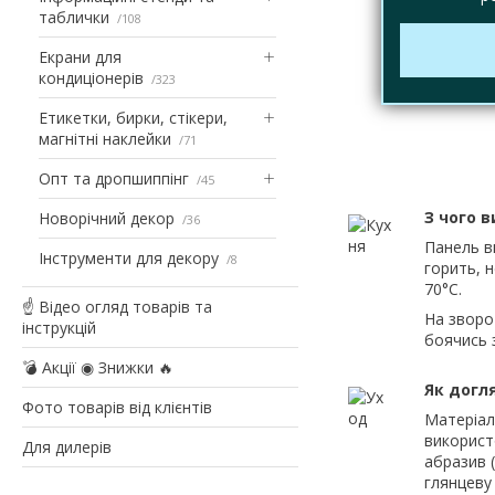
таблички
108
Екрани для
кондиціонерів
323
Етикетки, бирки, стікери,
магнітні наклейки
71
Опт та дропшиппінг
45
З чого 
Новорічний декор
36
Панель в
Інструменти для декору
8
горить, 
70°С.
☝ Відео огляд товарів та
На зворо
інструкцій
боячись 
💣 Акції ◉ Знижки 🔥
Як догл
Фото товарів від клієнтів
Матеріал 
використ
Для дилерів
абразив (
глянцеву