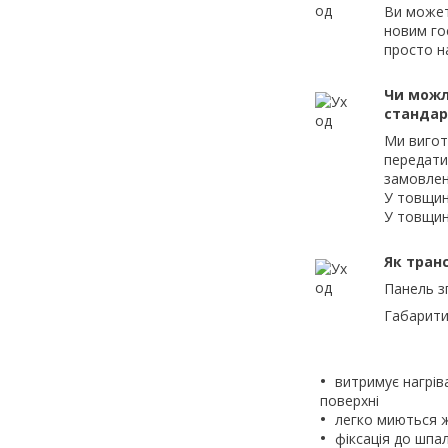
Ви может
новим го
просто н
Чи можл
станда
Ми вигот
передати
замовлен
У товщин
У товщин
Як тран
Панель з
Габарити
витримує нагрів
поверхні
легко миються 
фіксація до шпа