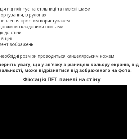
ія під плінтус на стільниці та навісні шафи
портування, в рулонах
ановлення простим користувачем
ї довжини складовими плитами
ії до стіни
в ціні
мент зображень
о
д необхідні розміри проводиться канцелярським ножем
верніть увагу, що у зв'язку з різницею кольору екранів, ві
еальності, може відрізнятися від зображеного на фото.
Фіксація ПЕТ-панелі на стіну