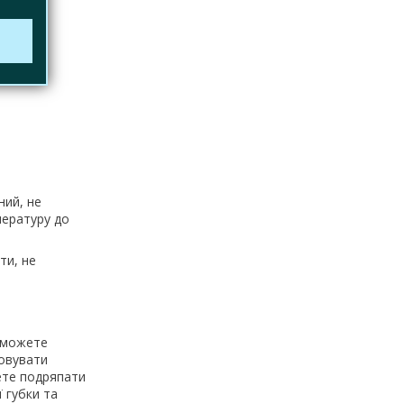
ний, не
пературу до
ти, не
и можете
товувати
жете подряпати
 губки та