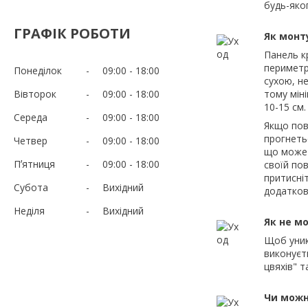
будь-яко
ГРАФІК РОБОТИ
Як монт
Панель к
периметр
Понеділок
09:00
18:00
сухою, н
Вівторок
09:00
18:00
тому мін
10-15 см.
Середа
09:00
18:00
Якщо пов
прогнетьс
Четвер
09:00
18:00
що може 
Пʼятниця
09:00
18:00
своїй пов
притисні
Субота
Вихідний
додатков
Неділя
Вихідний
Як не м
Щоб уник
виконуєт
цвяхів" т
Чи можн