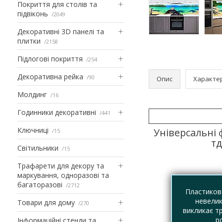
Покриття для столів та
підвіконь
2049
Декоративні 3D панелі та
плитки
2158
Підлогові покриття
254
Декоративна рейка
90
Опис
Характе
Молдинг
16
Годинники декоративні
441
Ключниці
Універсальні 
15
тд
Світильники
15
Трафарети для декору та
маркування, одноразові та
багаторазові
2712
Пластикова
невелик
Товари для дому
270
викликає т
р
Інформаційні стенди та