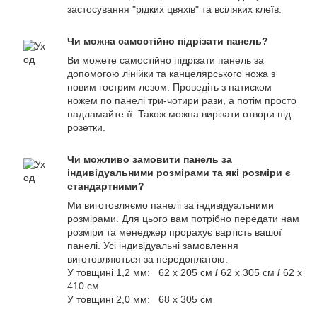
застосування "рідких цвяхів" та всіляких клеїв.
Чи можна самостійно підрізати панель?
Ви можете самостійно підрізати панель за
допомогою лінійки та канцелярського ножа з
новим гострим лезом. Проведіть з натиском
ножем по панелі три-чотири рази, а потім просто
надламайте її. Також можна вирізати отвори під
розетки.
Чи можливо замовити панель за
індивідуальними розмірами та які розміри є
стандартними?
Ми виготовляємо панелі за індивідуальними
розмірами. Для цього вам потрібно передати нам
розміри та менеджер прорахує вартість вашої
панелі. Усі індивідуальні замовлення
виготовляються за передоплатою.
У товщині 1,2 мм: 62 х 205 см
/
62 х 305 см
/
62 х
410 см
У товщині 2,0 мм: 68 х 305 см