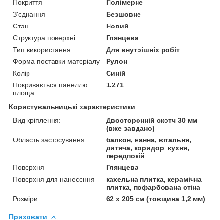
Покриття
Полімерне
З'єднання
Безшовне
Стан
Новий
Структура поверхні
Глянцева
Тип використання
Для внутрішніх робіт
Форма поставки матеріалу
Рулон
Колір
Синій
Покривається панеллю
1.271
площа
Користувальницькі характеристики
Вид кріплення:
Двосторонній скотч 30 мм
(вже завдано)
Область застосування
балкон, ванна, вітальня,
дитяча, коридор, кухня,
передпокій
Поверхня
Глянцева
Поверхня для нанесення
кахельна плитка, керамічна
плитка, пофарбована стіна
Розміри:
62 х 205 см (товщина 1,2 мм)
Приховати