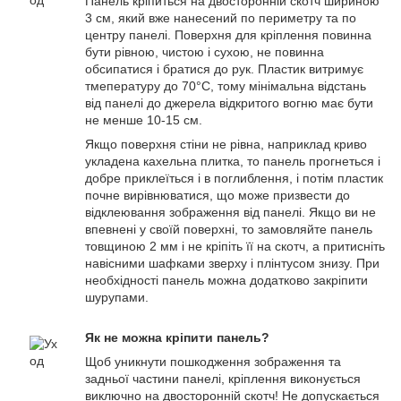
Панель кріпиться на двосторонній скотч шириною
3 см, який вже нанесений по периметру та по
центру панелі. Поверхня для кріплення повинна
бути рівною, чистою і сухою, не повинна
обсипатися і братися до рук. Пластик витримує
тмепературу до 70°С, тому мінімальна відстань
від панелі до джерела відкритого вогню має бути
не менше 10-15 см.
Якщо поверхня стіни не рівна, наприклад криво
укладена кахельна плитка, то панель прогнеться і
добре приклеїться і в поглиблення, і потім пластик
почне вирівнюватися, що може призвести до
відклеювання зображення від панелі. Якщо ви не
впевнені у своїй поверхні, то замовляйте панель
товщиною 2 мм і не кріпіть її на скотч, а притисніть
навісними шафками зверху і плінтусом знизу. При
необхідності панель можна додатково закріпити
шурупами.
Як не можна кріпити панель?
Щоб уникнути пошкодження зображення та
задньої частини панелі, кріплення виконується
виключно на двосторонній скотч! Не допускається