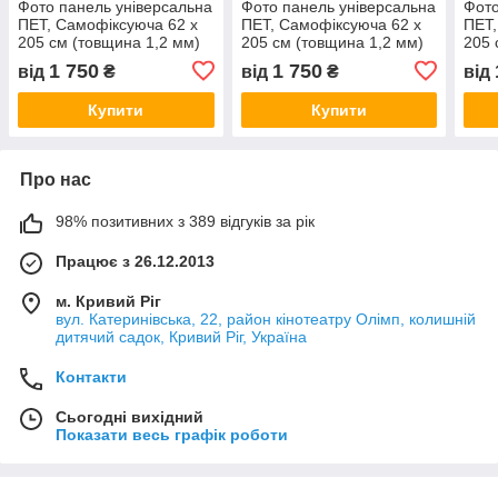
Фото панель універсальна
Фото панель універсальна
Фото
ПЕТ, Самофіксуюча 62 х
ПЕТ, Самофіксуюча 62 х
ПЕТ,
205 см (товщина 1,2 мм)
205 см (товщина 1,2 мм)
205 
камяна текстура мармуру
водоспад посеред лісу
Міст
1 750
1 750
від
₴
від
₴
від
вогн
Купити
Купити
Про нас
98% позитивних з 389 відгуків за рік
Працює з 26.12.2013
м. Кривий Ріг
вул. Катеринівська, 22, район кінотеатру Олімп, колишній
дитячий садок, Кривий Ріг, Україна
Контакти
Сьогодні вихідний
Показати весь графік роботи