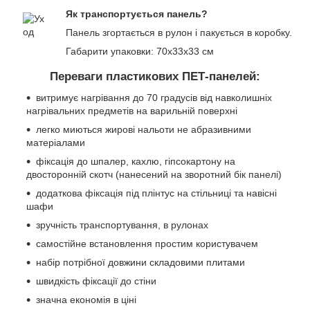
Як транспортується панель?
Панель згортається в рулон і пакується в коробку.
Габарити упаковки: 70х33х33 см
Переваги пластикових ПЕТ-панелей:
витримує нагрівання до 70 градусів від навколишніх
нагрівальних предметів на варильній поверхні
легко миються жирові нальоти не абразивними
матеріалами
фіксація до шпалер, кахлю, гіпсокартону на
двосторонній скотч (нанесений на зворотний бік панелі)
додаткова фіксація під плінтус на стільниці та навісні
шафи
зручність транспортування, в рулонах
самостійне встановлення простим користувачем
набір потрібної довжини складовими плитами
швидкість фіксації до стіни
значна економія в ціні