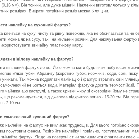
в (0,16 мм). Він тонкий, але дуже міцний. Наклейки виготовляються у кіль
тних розмірах. Вибрати потрібний розмір можна біля ціни.
ести наклейку на кухонний фартух?
а клеїться на суху, чисту та рівну поверхню, яка не обсипається та не б
еїти можна як на суху, так і на мильний розчин. Для накочування фартух
икористовувати звичайну пластикову карту.
лядати вінілову наклейку на фартух?
ти вініловий фартух легко. Його можна мити будь-яким побутовим мию
могою м'якої губки. Абразиву (жорстких губок, йоржиків, соди, солі, піску
о уникати. Так можна подряпати ламінацію і фартух втратить свій глянец
самоклеючий не боїться води. Матеріал фартуха досить термостійкий. П
го чайника або каструлі, а також бризки жиру зі сковорідки йому не страш
ь, що рекомендується, від джерела відкритого вогню - 15-20 см. Від гар
нь 7-10 см.
ти самоклеючий кухонний фартух?
ж наклейки на фартух не викликає труднощів. Для цього потрібно скори
им побутовим феном. Розігрійте наклейку і повільно, поступальними ма
 знімайте фартух. Якщо на поверхні стіни залишилися фрагменти клею –