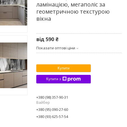
ламінацією, мегаполіс за
геометричною текстурою
вікна
від
590 ₴
Показати оптові ціни
Купити
Купити з
+380 (98) 357-90-31
Вайбер
+380 (95) 090-27-60
+380 (93) 625-57-54