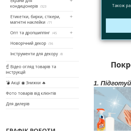
Екрани для
Також ра
кондиціонерів
323
Етикетки, бирки, стікери,
магнітні наклейки
71
Опт та дропшиппінг
45
Новорічний декор
36
Інструменти для декору
8
Покр
☝ Відео огляд товарів та
інструкцій
1. Підготу
💣 Акції ◉ Знижки 🔥
Фото товарів від клієнтів
Для дилерів
ГРАФІК РОБОТИ