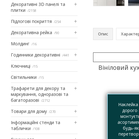
Декоративні 3D панелі та
плитки
2158
Підлогові покриття
254
Декоративна рейка
90
Опис
Характе
Молдинг
16
Годинники декоративні
441
Ключниці
Вініловий ку
15
Світильники
15
Трафарети для декору та
маркування, одноразові та
багаторазові
2712
Наклейка 
дорого 
Товари для дому
270
монтуєть
асортимен
Інформаційні стенди та
будь-як
таблички
108
перетвори