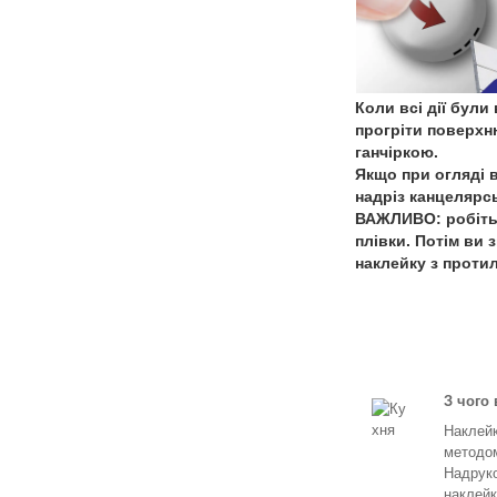
Коли всі дії бул
прогріти поверхн
ганчіркою.
Якщо при огляді 
надріз канцелярс
ВАЖЛИВО: робіть 
плівки. Потім ви
наклейку з проти
З чого
Наклейк
методом
Надруко
наклейк