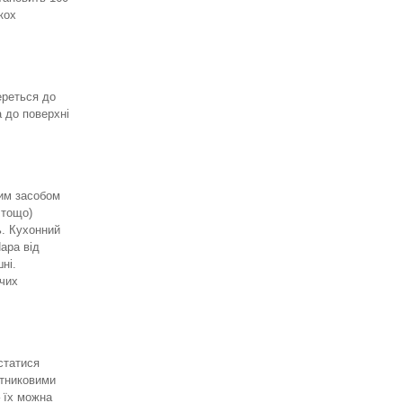
кох
ереться до
а до поверхні
чим засобом
 тощо)
ь. Кухонний
ара від
ні.
ячих
статися
ятниковими
 їх можна