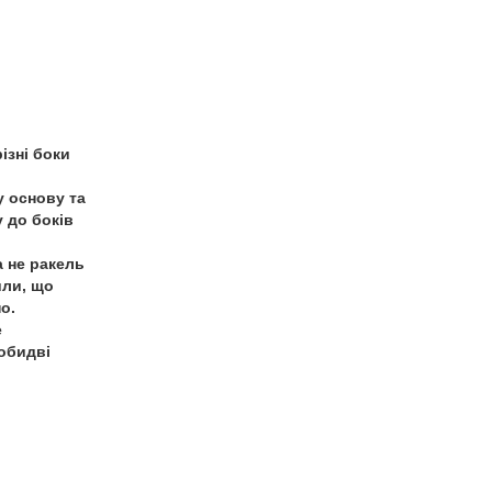
ізні боки
у основу та
 до боків
 не ракель
или, що
о.
е
обидві