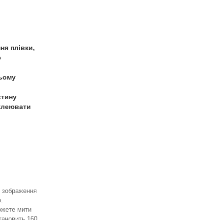
ня плівки,
ю
ньому
стину
иклеювати
я зображення
.
ожете мити
тановить 160