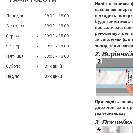
Наліпка повинна 
нанесення спирто
Понеділок
09:00
18:00
підходить поверхн
буде триматись, 
Вівторок
09:00
18:00
вас залишається с
рекомендується к
Середа
09:00
18:00
заглиблення (швів
Четвер
09:00
18:00
знову, залишаючи 
2. Вирівняй
Пʼятниця
09:00
18:00
Субота
Вихідний
Неділя
Вихідний
Прикладіть плівк
двох довгих стор
(вертикальне).
3. Поклейка