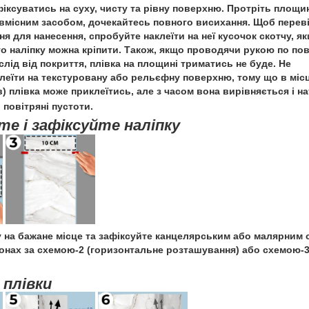
фіксуватись на суху, чисту та рівну поверхню. Протріть площи
вмісним засобом, дочекайтесь повного висихання. Щоб перев
я для нанесення, спробуйте наклеїти на неї кусочок скотчу, як
то наліпку можна кріпити. Також, якщо проводячи рукою по пов
лід від покриття, плівка на площині триматись не буде. Не
леїти на текстуровану або рельєфну поверхню, тому що в міс
) плівка може приклеїтись, але з часом вона вирівняється і н
повітряні пустоти.
те і зафіксуйте наліпку
у на бажане місце та зафіксуйте канцелярським або малярним 
онах за схемою-2 (горизонтальне розташування) або схемою-
 плівки