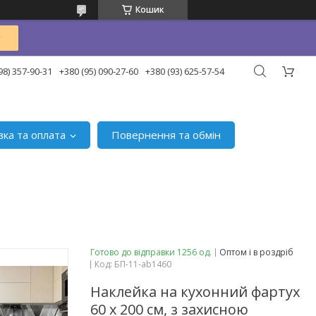
Кошик
98) 357-90-31
+380 (95) 090-27-60
+380 (93) 625-57-54
вка та оплата
Повернення та обмін
Готово до відправки 1256 од.
Оптом і в роздріб
Код:
БП-11-ab1460
Наклейка на кухонний фартух
60 х 200 см, з захисною