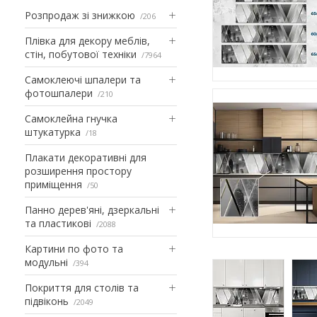
Розпродаж зі знижкою
206
Плівка для декору меблів,
стін, побутової техніки
7964
Самоклеючі шпалери та
фотошпалери
210
Самоклейна гнучка
штукатурка
18
Плакати декоративні для
розширення простору
приміщення
50
Панно дерев'яні, дзеркальні
та пластикові
2088
Картини по фото та
модульні
394
Покриття для столів та
підвіконь
2049