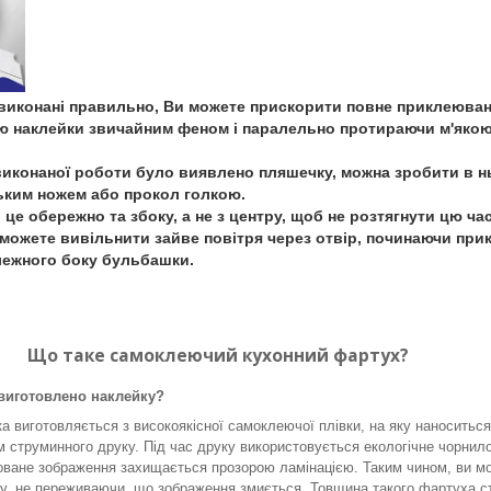
и виконані правильно, Ви можете прискорити повне приклеюван
ю наклейки звичайним феном і паралельно протираючи м'яко
виконаної роботи було виявлено пляшечку, можна зробити в 
ьким ножем або прокол голкою.
це обережно та збоку, а не з центру, щоб не розтягнути цю ча
 зможете вивільнити зайве повітря через отвір, починаючи пр
лежного боку бульбашки.
Що таке самоклеючий кухонний фартух?
 виготовлено наклейку?
а виготовляється з високоякісної самоклеючої плівки, на яку наноситьс
 струминного друку. Під час друку використовується екологічне чорнило
ване зображення захищається прозорою ламінацією. Таким чином, ви м
у, не переживаючи, що зображення змиється. Товщина такого фартуха с