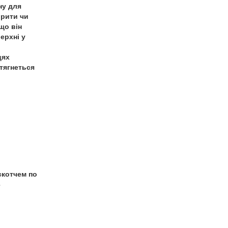
ну для
ірити чи
що він
ерхні у
цях
атягнеться
скотчем по
3