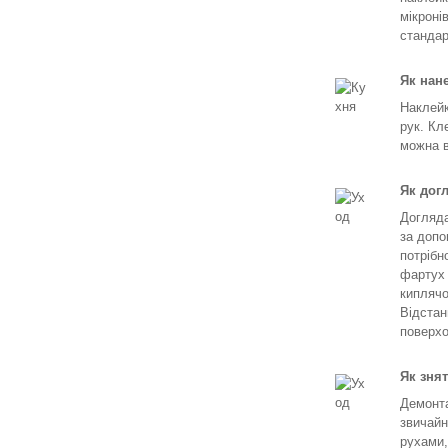
мікроні
стандар
Як нан
Наклейк
рук. Кл
можна в
Як дог
Догляда
за допо
потрібн
фартух 
киплячо
Відстан
поверхо
Як зня
Демонта
звичайн
рухами,