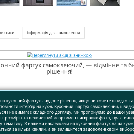
ристики
Інформація для замовлення
хонний фартух самоклеючий, — відмінне та 
рішення!
на кухонний фартух - чудове рішення, якщо ви хочете швидко та
поміняти інтер'єр на кухні. Кухонний фартух самоклеючий, швидк
ся і не вимагає складного догляду. Ми пропонуємо до вашої ува
т розмірів та величезний асортимент яскравих фото, практично
у тематику. З нашими наклейками на кухонний фартух ваша кухн
ться за кілька хвилин, а ви залишитеся задоволені своїм вибор