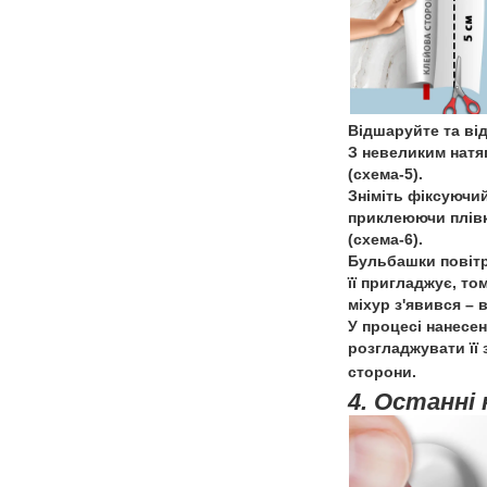
Відшаруйте та від
З невеликим натяг
(схема-5).
Зніміть фіксуючи
приклеюючи плівку
(схема-6).
Бульбашки повітр
її пригладжує, то
міхур з'явився – 
У процесі нанесен
розгладжувати її
сторони.
4. Останні 