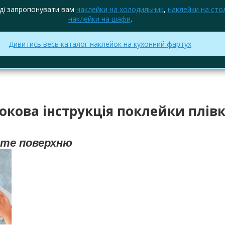
ді запропонувати вам
наклейки на холодильник
,
наклейки на сто
наклейки на шафи
.
Дивитись весь каталог наклейок на кухонний фартух
окова інструкція поклейки плів
йте поверхню