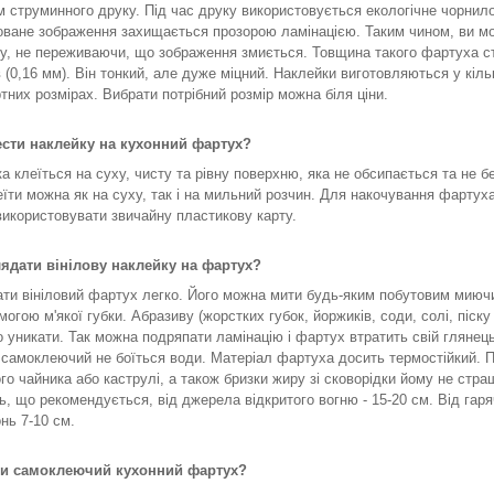
 струминного друку. Під час друку використовується екологічне чорнило
ване зображення захищається прозорою ламінацією. Таким чином, ви м
у, не переживаючи, що зображення змиється. Товщина такого фартуха с
в (0,16 мм). Він тонкий, але дуже міцний. Наклейки виготовляються у кіль
тних розмірах. Вибрати потрібний розмір можна біля ціни.
ести наклейку на кухонний фартух?
а клеїться на суху, чисту та рівну поверхню, яка не обсипається та не б
еїти можна як на суху, так і на мильний розчин. Для накочування фартух
икористовувати звичайну пластикову карту.
лядати вінілову наклейку на фартух?
ти вініловий фартух легко. Його можна мити будь-яким побутовим мию
могою м'якої губки. Абразиву (жорстких губок, йоржиків, соди, солі, піску
о уникати. Так можна подряпати ламінацію і фартух втратить свій глянец
самоклеючий не боїться води. Матеріал фартуха досить термостійкий. П
го чайника або каструлі, а також бризки жиру зі сковорідки йому не страш
ь, що рекомендується, від джерела відкритого вогню - 15-20 см. Від гар
нь 7-10 см.
ти самоклеючий кухонний фартух?