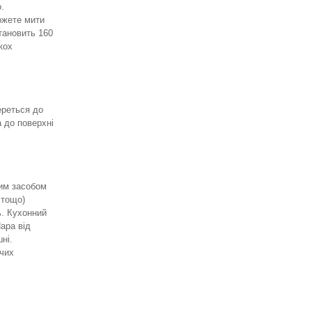
.
ожете мити
тановить 160
кох
ереться до
а до поверхні
чим засобом
 тощо)
ь. Кухонний
ара від
ні.
ячих