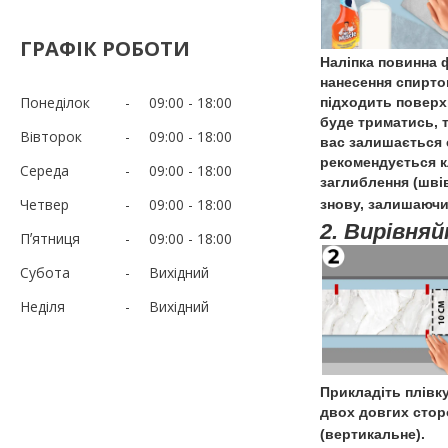
ГРАФІК РОБОТИ
Наліпка повинна 
нанесення спирто
Понеділок
09:00
18:00
підходить поверхн
буде триматись, 
Вівторок
09:00
18:00
вас залишається с
рекомендується к
Середа
09:00
18:00
заглиблення (швів
Четвер
09:00
18:00
знову, залишаючи 
2. Вирівняй
Пʼятниця
09:00
18:00
Субота
Вихідний
Неділя
Вихідний
Прикладіть плівк
двох довгих стор
(вертикальне).