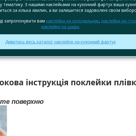
у тематику. З нашими наклейками на кухонний фартух ваша кухн
ться за кілька хвилин, а ви залишитеся задоволені своїм вибор
ді запропонувати вам
наклейки на холодильник
,
наклейки на сто
наклейки на шафи
.
Дивитись весь каталог наклейок на кухонний фартух
окова інструкція поклейки плів
йте поверхню