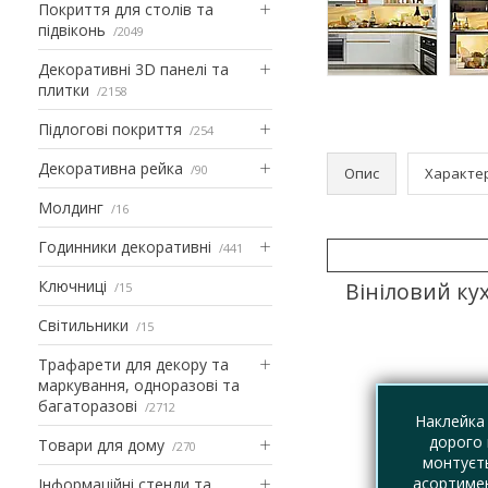
Покриття для столів та
підвіконь
2049
Декоративні 3D панелі та
плитки
2158
Підлогові покриття
254
Декоративна рейка
90
Опис
Характе
Молдинг
16
Годинники декоративні
441
Ключниці
Вініловий ку
15
Світильники
15
Трафарети для декору та
маркування, одноразові та
багаторазові
2712
Наклейка 
дорого 
Товари для дому
270
монтуєть
асортимен
Інформаційні стенди та