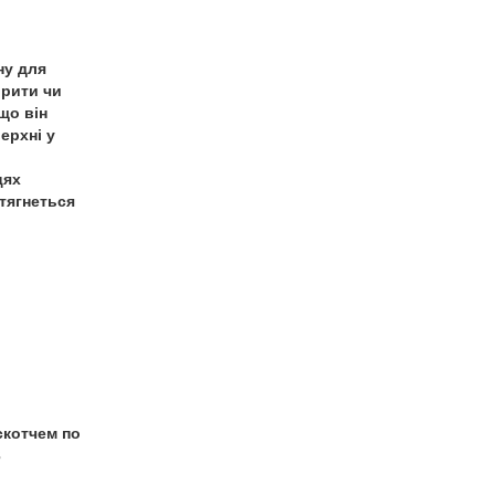
ну для
ірити чи
що він
ерхні у
цях
атягнеться
скотчем по
3