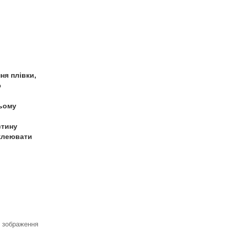
ня плівки,
ю
ньому
стину
иклеювати
я зображення