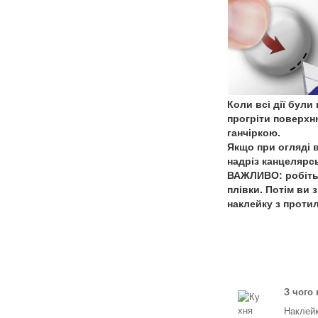
Коли всі дії бул
прогріти поверхн
ганчіркою.
Якщо при огляді 
надріз канцелярс
ВАЖЛИВО: робіть 
плівки. Потім ви
наклейку з проти
З чого
Наклейк