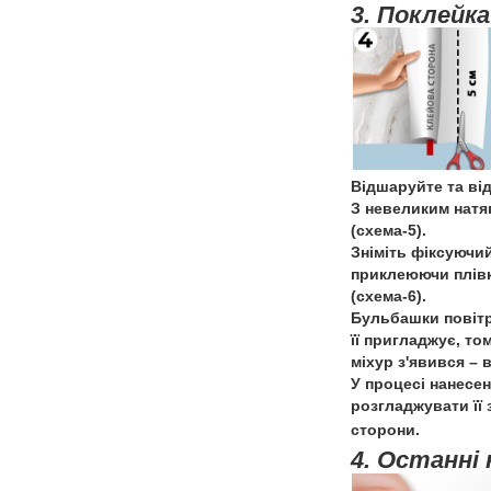
3. Поклейка
Відшаруйте та від
З невеликим натяг
(схема-5).
Зніміть фіксуючи
приклеюючи плівку
(схема-6).
Бульбашки повітр
її пригладжує, то
міхур з'явився – 
У процесі нанесен
розгладжувати її
сторони.
4. Останні 