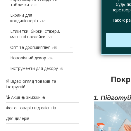
будь-як
таблички
108
перетвори
Екрани для
Також ра
кондиціонерів
323
Етикетки, бирки, стікери,
магнітні наклейки
71
Опт та дропшиппінг
45
Новорічний декор
36
Інструменти для декору
8
Покр
☝ Відео огляд товарів та
інструкцій
1. Підготу
💣 Акції ◉ Знижки 🔥
Фото товарів від клієнтів
Для дилерів