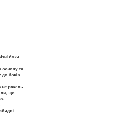
ізні боки
у основу та
 до боків
 не ракель
или, що
о.
е
обидві