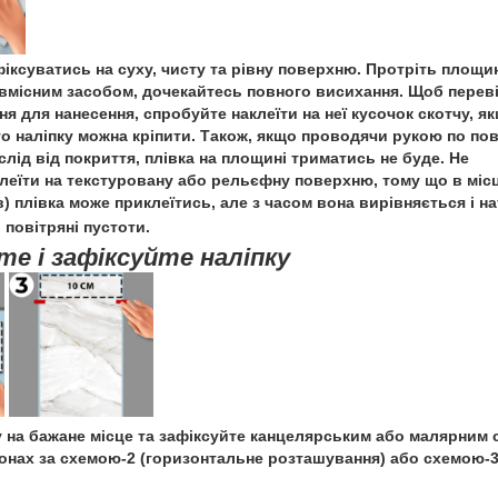
фіксуватись на суху, чисту та рівну поверхню. Протріть площи
вмісним засобом, дочекайтесь повного висихання. Щоб перев
я для нанесення, спробуйте наклеїти на неї кусочок скотчу, як
то наліпку можна кріпити. Також, якщо проводячи рукою по пов
лід від покриття, плівка на площині триматись не буде. Не
леїти на текстуровану або рельєфну поверхню, тому що в міс
) плівка може приклеїтись, але з часом вона вирівняється і н
повітряні пустоти.
те і зафіксуйте наліпку
у на бажане місце та зафіксуйте канцелярським або малярним 
онах за схемою-2 (горизонтальне розташування) або схемою-