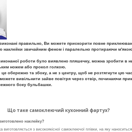
и виконані правильно, Ви можете прискорити повне приклеюван
ю наклейки звичайним феном і паралельно протираючи м'яко
виконаної роботи було виявлено пляшечку, можна зробити в 
ьким ножем або прокол голкою.
це обережно та збоку, а не з центру, щоб не розтягнути цю ча
 зможете вивільнити зайве повітря через отвір, починаючи пр
лежного боку бульбашки.
Що таке самоклеючий кухонний фартух?
 виготовлено наклейку?
а виготовляється з високоякісної самоклеючої плівки, на яку наноситьс