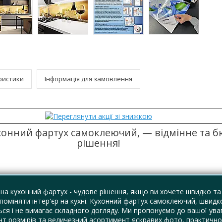
ристики
Інформація для замовлення
хонний фартух самоклеючий, — відмінне та 
рішення!
на кухонний фартух - чудове рішення, якщо ви хочете швидко та
поміняти інтер'єр на кухні. Кухонний фартух самоклеючий, швидк
ся і не вимагає складного догляду. Ми пропонуємо до вашої ува
т розмірів та величезний асортимент яскравих фото, практично