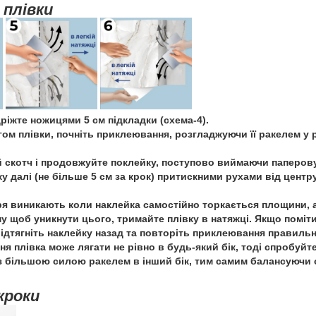
 плівки
ріжте ножицями 5 см підкладки (схема-4).
ом плівки, почніть приклеювання, розгладжуючи її ракелем у р
й скотч і продовжуйте поклейку, поступово виймаючи паперов
 далі (не більше 5 см за крок) притискними рухами від центру
я виникають коли наклейка самостійно торкається площини, а
му щоб уникнути цього, тримайте плівку в натяжці. Якщо поміт
відтягніть наклейку назад та повторіть приклеювання правильн
ня плівка може лягати не рівно в будь-який бік, тоді спробуйт
 з більшою силою ракелем в інший бік, тим самим балансуючи 
кроки