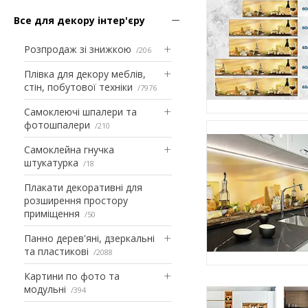
Все для декору інтер'єру
Розпродаж зі знижкою
206
Плівка для декору меблів,
стін, побутової техніки
7976
Самоклеючі шпалери та
фотошпалери
210
Самоклейна гнучка
штукатурка
18
Плакати декоративні для
розширення простору
приміщення
50
Панно дерев'яні, дзеркальні
та пластикові
2088
Картини по фото та
модульні
394