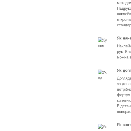
методом
Надруко
наклейк
мікроні
стандар
Як нан
Наклейк
рук. Кл
можна в
Як дог
Догляда
за допо
потрібн
фартух 
киплячо
Відстан
поверхо
Як зня