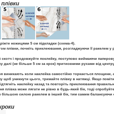
 плівки
ріжте ножицями 5 см підкладки (схема-4).
ом плівки, почніть приклеювання, розгладжуючи її ракелем у р
й скотч і продовжуйте поклейку, поступово виймаючи паперов
 далі (не більше 5 см за крок) притискними рухами від центру
я виникають коли наклейка самостійно торкається площини, а
му щоб уникнути цього, тримайте плівку в натяжці. Якщо поміт
відтягніть наклейку назад та повторіть приклеювання правильн
ня плівка може лягати не рівно в будь-який бік, тоді спробуйт
 з більшою силою ракелем в інший бік, тим самим балансуючи 
кроки