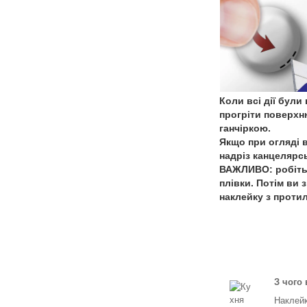
Коли всі дії бул
прогріти поверхн
ганчіркою.
Якщо при огляді 
надріз канцелярс
ВАЖЛИВО: робіть 
плівки. Потім ви
наклейку з проти
З чого
Наклейк