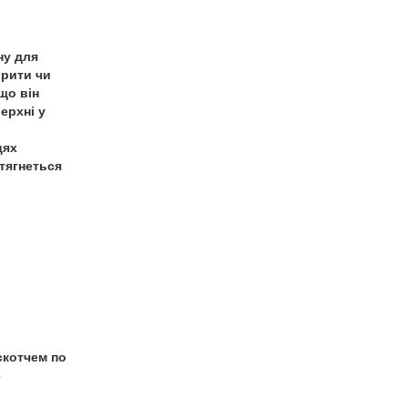
ну для
ірити чи
що він
ерхні у
цях
атягнеться
скотчем по
3