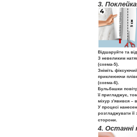
3. Поклейка
Відшаруйте та від
З невеликим натяг
(схема-5).
Зніміть фіксуючи
приклеюючи плівку
(схема-6).
Бульбашки повітр
її пригладжує, то
міхур з'явився – 
У процесі нанесен
розгладжувати її
сторони.
4. Останні 