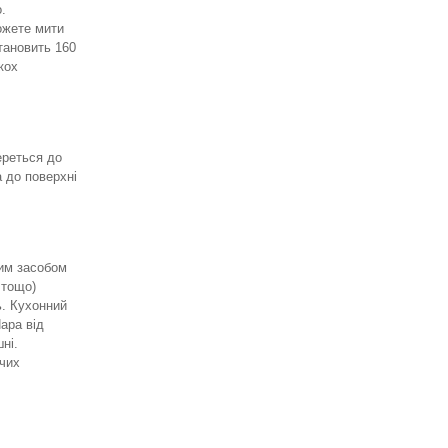
.
ожете мити
тановить 160
кох
ереться до
а до поверхні
чим засобом
 тощо)
ь. Кухонний
ара від
ні.
ячих