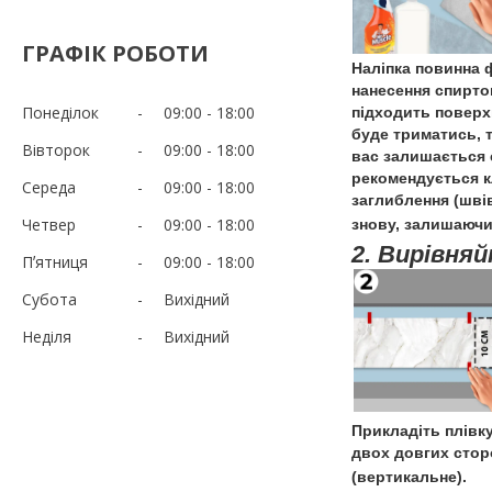
ГРАФІК РОБОТИ
Наліпка повинна 
нанесення спирто
Понеділок
09:00
18:00
підходить поверхн
буде триматись, 
Вівторок
09:00
18:00
вас залишається с
рекомендується к
Середа
09:00
18:00
заглиблення (швів
Четвер
09:00
18:00
знову, залишаючи 
2. Вирівняй
Пʼятниця
09:00
18:00
Субота
Вихідний
Неділя
Вихідний
Прикладіть плівк
двох довгих стор
(вертикальне).