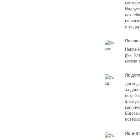
методом
Надруко
наклейк
мікроні
стандар
Як нан
Наклейк
рук. Кл
можна в
Як дог
Догляда
за допо
потрібн
фартух 
киплячо
Відстан
поверхо
Як зня