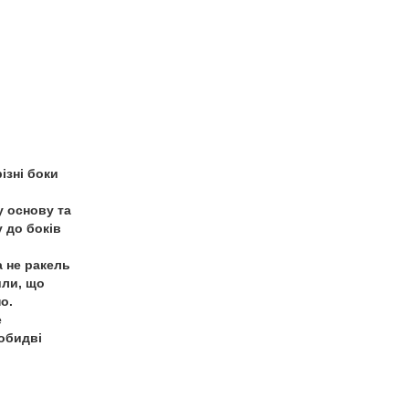
ізні боки
у основу та
 до боків
 не ракель
или, що
о.
е
обидві