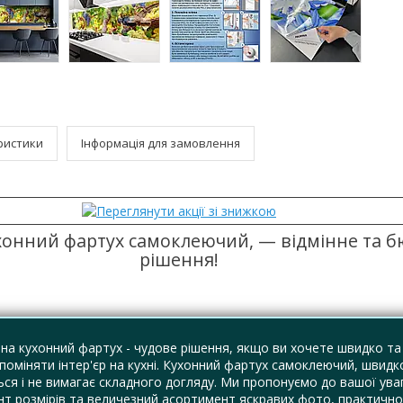
ристики
Інформація для замовлення
хонний фартух самоклеючий, — відмінне та 
рішення!
на кухонний фартух - чудове рішення, якщо ви хочете швидко та
поміняти інтер'єр на кухні. Кухонний фартух самоклеючий, швидк
ся і не вимагає складного догляду. Ми пропонуємо до вашої ува
т розмірів та величезний асортимент яскравих фото, практично