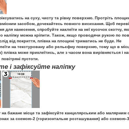
фіксуватись на суху, чисту та рівну поверхню. Протріть площи
вмісним засобом, дочекайтесь повного висихання. Щоб перев
я для нанесення, спробуйте наклеїти на неї кусочок скотчу, як
то наліпку можна кріпити. Також, якщо проводячи рукою по пов
лід від покриття, плівка на площині триматись не буде. Не
леїти на текстуровану або рельєфну поверхню, тому що в міс
) плівка може приклеїтись, але з часом вона вирівняється і н
повітряні пустоти.
те і зафіксуйте наліпку
у на бажане місце та зафіксуйте канцелярським або малярним 
онах за схемою-2 (горизонтальне розташування) або схемою-