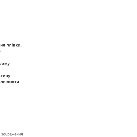
ня плівки,
ю
ньому
стину
иклеювати
я зображення