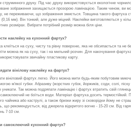
 струминного друку. Під час друку використовується екологічне чорнило
ване зображення захищається прозорою ламінацією. Таким чином, ви м
у, не переживаючи, що зображення змиється. Товщина такого фартуха с
в (0,16 мм). Він тонкий, але дуже міцний. Наклейки виготовляються у кіль
тних розмірах. Вибрати потрібний розмір можна біля ціни.
ести наклейку на кухонний фартух?
а клеїться на суху, чисту та рівну поверхню, яка не обсипається та не б
еїти можна як на суху, так і на мильний розчин. Для накочування фартух
икористовувати звичайну пластикову карту.
лядати вінілову наклейку на фартух?
ти вініловий фартух легко. Його можна мити будь-яким побутовим мию
могою м'якої губки. Абразиву (жорстких губок, йоржиків, соди, солі, піску
о уникати. Так можна подряпати ламінацію і фартух втратить свій глянец
самоклеючий не боїться води. Матеріал фартуха досить термостійкий. П
го чайника або каструлі, а також бризки жиру зі сковорідки йому не страш
ь, що рекомендується, від джерела відкритого вогню - 15-20 см. Від гар
нь 7-10 см.
ти самоклеючий кухонний фартух?