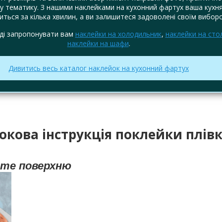
у тематику. З нашими наклейками на кухонний фартух ваша кухн
ться за кілька хвилин, а ви залишитеся задоволені своїм вибор
ді запропонувати вам
наклейки на холодильник
,
наклейки на сто
наклейки на шафи
.
Дивитись весь каталог наклейок на кухонний фартух
окова інструкція поклейки плів
йте поверхню