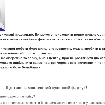
и виконані правильно, Ви можете прискорити повне приклеюван
ю наклейки звичайним феном і паралельно протираючи м'яко
виконаної роботи було виявлено пляшечку, можна зробити в 
ьким ножем або прокол голкою.
це обережно та збоку, а не з центру, щоб не розтягнути цю ча
 зможете вивільнити зайве повітря через отвір, починаючи пр
лежного боку бульбашки.
Що таке самоклеючий кухонний фартух?
 виготовлено наклейку?
а виготовляється з високоякісної самоклеючої плівки, на яку наноситьс