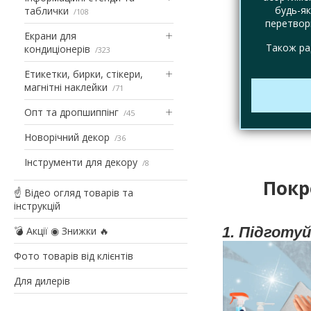
будь-як
таблички
108
перетвори
Екрани для
Також ра
кондиціонерів
323
Етикетки, бирки, стікери,
магнітні наклейки
71
Опт та дропшиппінг
45
Новорічний декор
36
Інструменти для декору
8
Покр
☝ Відео огляд товарів та
інструкцій
1. Підготу
💣 Акції ◉ Знижки 🔥
Фото товарів від клієнтів
Для дилерів