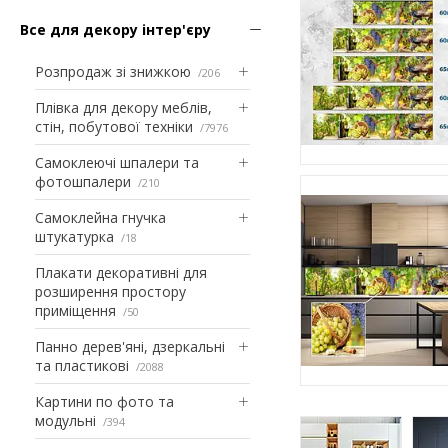
Все для декору інтер'єру
Розпродаж зі знижкою
206
Плівка для декору меблів,
стін, побутової техніки
7976
Самоклеючі шпалери та
фотошпалери
210
Самоклейна гнучка
штукатурка
18
Плакати декоративні для
розширення простору
приміщення
50
Панно дерев'яні, дзеркальні
та пластикові
2088
Картини по фото та
модульні
394