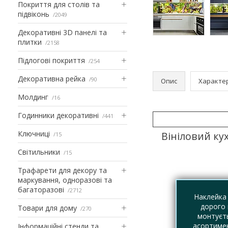
Покриття для столів та
підвіконь
2049
Декоративні 3D панелі та
плитки
2158
Підлогові покриття
254
Декоративна рейка
90
Опис
Характе
Молдинг
16
Годинники декоративні
441
Ключниці
Вініловий ку
15
Світильники
15
Трафарети для декору та
маркування, одноразові та
багаторазові
2712
Наклейка 
дорого 
Товари для дому
270
монтуєть
асортимен
Інформаційні стенди та