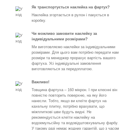
Як транспортується наклейка на фартух?
Наклейка згортається в рулон і пакується в
коробку.
Чи можливо замовити наклейку за
індивідуальними розмірами?
Ми виготовляємо наклейки за індивідуальними
розмірами. Для цього вам потрібно передати нам
розміри та менеджер прорахує вартість вашого
фартуха. Усі індивідуальні замовлення
виготовляються за передоплатою.
Важливо!
Товщина фартуха – 160 мікрон. І при клеєнні він
повністю повторить поверхню, на яку його
нанесли. Тобто, якщо ви клеїте фартух на
кахельну плитку, потрібно врахувати, що
міжплиткові шви будуть видні. Не
рекомендується клеїти наклейку на
водоемульсійну та водовідштовхувальну фарбу.
У такому разі немає жодних гарантій, що з часом