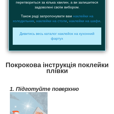
перетвориться за кілька хвилин, а ви залишитеся
задоволені своїм вибором.
Також раді запропонувати вам
наклейки на
холодильник
,
наклейки на столи
,
наклейки на шафи
.
Дивитись весь каталог наклейок на кухонний
фартух
Покрокова інструкція поклейки
плівки
1. Підготуйте поверхню