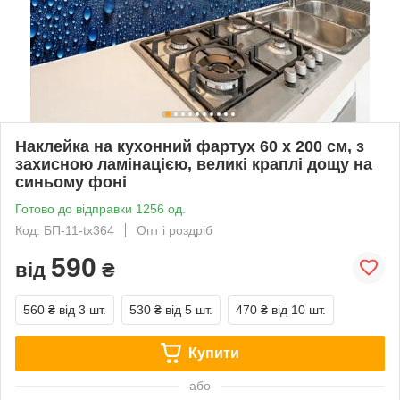
Наклейка на кухонний фартух 60 х 200 см, з
захисною ламінацією, великі краплі дощу на
синьому фоні
Готово до відправки 1256 од.
Код: БП-11-tx364
Опт і роздріб
590
від
₴
560 ₴
від 3 шт.
530 ₴
від 5 шт.
470 ₴
від 10 шт.
Купити
або