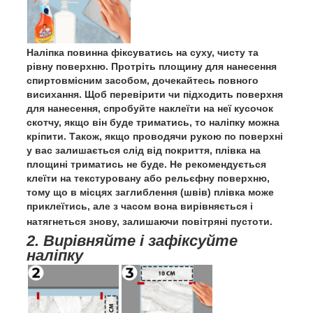
Наліпка повинна фіксуватись на суху, чисту та
рівну поверхню. Протріть площину для нанесення
спиртовмісним засобом, дочекайтесь повного
висихання. Щоб перевірити чи підходить поверхня
для нанесення, спробуйте наклеїти на неї кусочок
скотчу, якщо він буде триматись, то наліпку можна
кріпити. Також, якщо проводячи рукою по поверхні
у вас залишається слід від покриття, плівка на
площині триматись не буде. Не рекомендується
клеїти на текстуровану або рельєфну поверхню,
тому що в місцях заглиблення (швів) плівка може
приклеїтись, але з часом вона вирівняється і
натягнеться знову, залишаючи повітряні пустоти.
2. Вирівняйте і зафіксуйте
наліпку