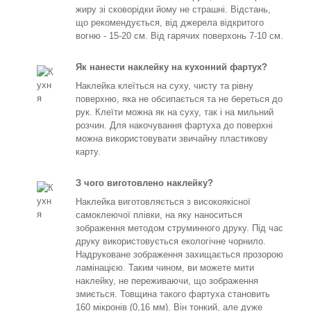
жиру зі сковорідки йому не страшні. Відстань,
що рекомендується, від джерела відкритого
вогню - 15-20 см. Від гарячих поверхонь 7-10 см.
Як нанести наклейку на кухонний фартух?
Наклейка клеїться на суху, чисту та рівну
поверхню, яка не обсипається та не береться до
рук. Клеїти можна як на суху, так і на мильний
розчин. Для накочування фартуха до поверхні
можна використовувати звичайну пластикову
карту.
З чого виготовлено наклейку?
Наклейка виготовляється з високоякісної
самоклеючої плівки, на яку наноситься
зображення методом струминного друку. Під час
друку використовується екологічне чорнило.
Надруковане зображення захищається прозорою
ламінацією. Таким чином, ви можете мити
наклейку, не переживаючи, що зображення
змиється. Товщина такого фартуха становить
160 мікронів (0,16 мм). Він тонкий, але дуже