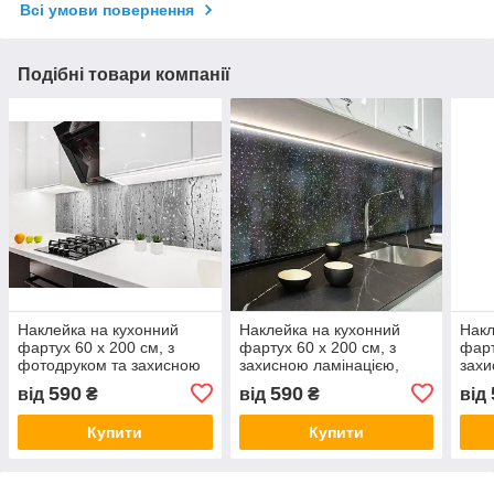
Всі умови повернення
Подібні товари компанії
Наклейка на кухонний
Наклейка на кухонний
Накл
фартух 60 х 200 см, з
фартух 60 х 200 см, з
фарт
фотодруком та захисною
захисною ламінацією,
захи
ламінацією краплі дощу
краплі дощу на темній
крап
590
590
від
₴
від
₴
від
по склу (БП-s_tx281)
текстурі
фон
Купити
Купити