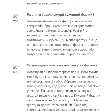
наклейка не відклеїться.
Як зняти самоклеючий кухонний фартух?
Демонтаж наклейки на фартух не викликає
труднощів. Для цього потрібно скористатися
звичайним побутовим феном. Розігрійте
наклейку і повільно, поступальними
маятниковими рухами, знімайте фартух. Якщо
на поверхні стіни залишилися фрагменти клею –
їх можна змити теплою мильною водою або,
якщо дозволяє поверхня, обробити спиртом.
Як доглядати вінілову наклейку на фартух?
Доглядати вініловий фартух легко. Його можна
мити будь-яким побутовим миючим засобом за
допомогою м'якої губки. Абразиву (жорстких
губок, йоржиків, соди, солі, піску тощо) потрібно
уникати. Так можна подряпати ламінацію і
фартух втратить свій глянець. Кухонний фартух
самоклеючий не боїться води. Матеріал
фартуха досить термостійкий. Пара від
киплячого чайника або каструлі, а також бризки