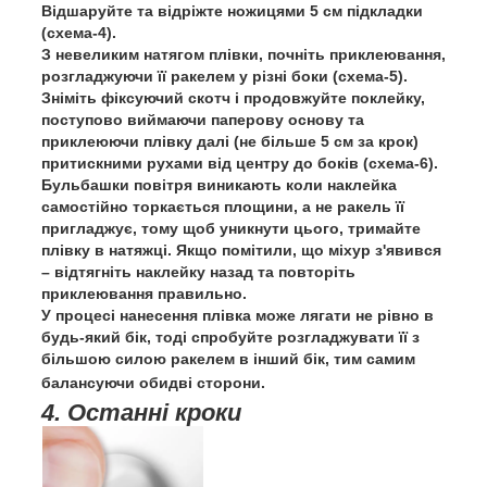
Відшаруйте та відріжте ножицями 5 см підкладки
(схема-4).
З невеликим натягом плівки, почніть приклеювання,
розгладжуючи її ракелем у різні боки (схема-5).
Зніміть фіксуючий скотч і продовжуйте поклейку,
поступово виймаючи паперову основу та
приклеюючи плівку далі (не більше 5 см за крок)
притискними рухами від центру до боків (схема-6).
Бульбашки повітря виникають коли наклейка
самостійно торкається площини, а не ракель її
пригладжує, тому щоб уникнути цього, тримайте
плівку в натяжці. Якщо помітили, що міхур з'явився
– відтягніть наклейку назад та повторіть
приклеювання правильно.
У процесі нанесення плівка може лягати не рівно в
будь-який бік, тоді спробуйте розгладжувати її з
більшою силою ракелем в інший бік, тим самим
балансуючи обидві сторони.
4. Останні кроки