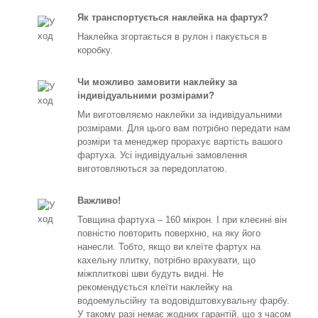
Як транспортується наклейка на фартух?
Наклейка згортається в рулон і пакується в
коробку.
Чи можливо замовити наклейку за
індивідуальними розмірами?
Ми виготовляємо наклейки за індивідуальними
розмірами. Для цього вам потрібно передати нам
розміри та менеджер прорахує вартість вашого
фартуха. Усі індивідуальні замовлення
виготовляються за передоплатою.
Важливо!
Товщина фартуха – 160 мікрон. І при клеєнні він
повністю повторить поверхню, на яку його
нанесли. Тобто, якщо ви клеїте фартух на
кахельну плитку, потрібно врахувати, що
міжплиткові шви будуть видні. Не
рекомендується клеїти наклейку на
водоемульсійну та водовідштовхувальну фарбу.
У такому разі немає жодних гарантій, що з часом