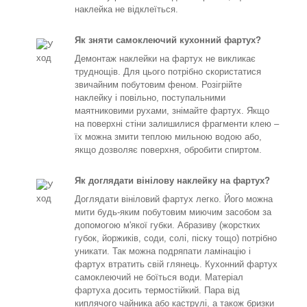
наклейка не відклеїться.
Як зняти самоклеючий кухонний фартух?
Демонтаж наклейки на фартух не викликає
труднощів. Для цього потрібно скористатися
звичайним побутовим феном. Розігрійте
наклейку і повільно, поступальними
маятниковими рухами, знімайте фартух. Якщо
на поверхні стіни залишилися фрагменти клею –
їх можна змити теплою мильною водою або,
якщо дозволяє поверхня, обробити спиртом.
Як доглядати вінілову наклейку на фартух?
Доглядати вініловий фартух легко. Його можна
мити будь-яким побутовим миючим засобом за
допомогою м'якої губки. Абразиву (жорстких
губок, йоржиків, соди, солі, піску тощо) потрібно
уникати. Так можна подряпати ламінацію і
фартух втратить свій глянець. Кухонний фартух
самоклеючий не боїться води. Матеріал
фартуха досить термостійкий. Пара від
киплячого чайника або каструлі, а також бризки