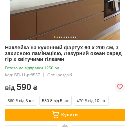
Наклейка на кухонний фартух 60 х 200 см, з
захисною ламінацією, Лазурний океан серед
гір з квітучими гілками
Готово до відправки 1256 од.
Код: БП-11-pr8557
Опт і роздріб
590
від
₴
560 ₴
від 3 шт.
530 ₴
від 5 шт.
470 ₴
від 10 шт.
Купити
або