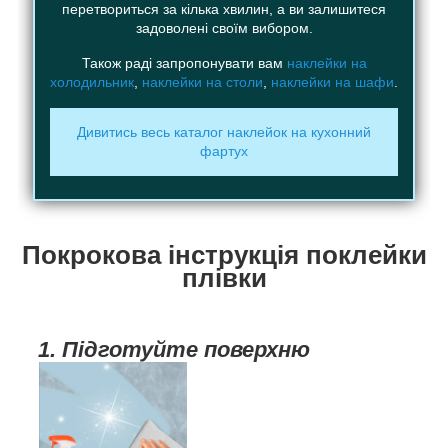
перетвориться за кілька хвилин, а ви залишитеся
задоволені своїм вибором.
Також раді запропонувати вам
наклейки на
холодильник
,
наклейки на столи
,
наклейки на шафи
.
Дивитись весь каталог наклейок на кухонний
фартух
Покрокова інструкція поклейки
плівки
1. Підготуйте поверхню