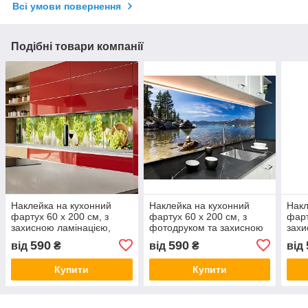
Всі умови повернення
Подібні товари компанії
Наклейка на кухонний
Наклейка на кухонний
Накл
фартух 60 х 200 см, з
фартух 60 х 200 см, з
фарт
захисною ламінацією,
фотодруком та захисною
захи
келих вина серед
ламінацією лазурний
море
590
590
від
₴
від
₴
від
виноградника
берег (БП-s_mp187)
піво
Купити
Купити