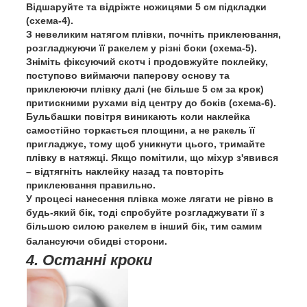
Відшаруйте та відріжте ножицями 5 см підкладки
(схема-4).
З невеликим натягом плівки, почніть приклеювання,
розгладжуючи її ракелем у різні боки (схема-5).
Зніміть фіксуючий скотч і продовжуйте поклейку,
поступово виймаючи паперову основу та
приклеюючи плівку далі (не більше 5 см за крок)
притискними рухами від центру до боків (схема-6).
Бульбашки повітря виникають коли наклейка
самостійно торкається площини, а не ракель її
пригладжує, тому щоб уникнути цього, тримайте
плівку в натяжці. Якщо помітили, що міхур з'явився
– відтягніть наклейку назад та повторіть
приклеювання правильно.
У процесі нанесення плівка може лягати не рівно в
будь-який бік, тоді спробуйте розгладжувати її з
більшою силою ракелем в інший бік, тим самим
балансуючи обидві сторони.
4. Останні кроки