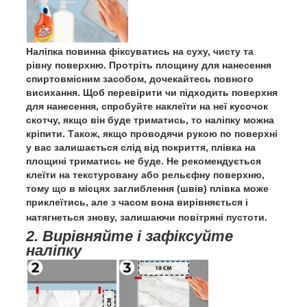
Наліпка повинна фіксуватись на суху, чисту та
рівну поверхню. Протріть площину для нанесення
спиртовмісним засобом, дочекайтесь повного
висихання. Щоб перевірити чи підходить поверхня
для нанесення, спробуйте наклеїти на неї кусочок
скотчу, якщо він буде триматись, то наліпку можна
кріпити. Також, якщо проводячи рукою по поверхні
у вас залишається слід від покриття, плівка на
площині триматись не буде. Не рекомендується
клеїти на текстуровану або рельєфну поверхню,
тому що в місцях заглиблення (швів) плівка може
приклеїтись, але з часом вона вирівняється і
натягнеться знову, залишаючи повітряні пустоти.
2. Вирівняйте і зафіксуйте
наліпку