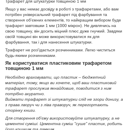
Трафарет для штукатурки товщиною 1 мм
Якщо у вас немає досвіду в роботі з трафаретами, або вам
потрібен універсальний трафарет під фарбування та
створення об'ємних елементів, то найкращим вибором буде
трафарет завтовшки 1 мм (1000 мікрон). Не дивлячись на
свою товщину, він досить міцний плюс дуже гнучкий. Завдяки
своїй товщині він може використовуватися як для
фарбування, так і для нанесення штукатурки.
Трафарет не роз'їдається розчинниками. Легко чиститься
будь-якими розчинниками.
Як користуватися пластиковим трафаретом
товщиною 1 мм
Необхідно враховувати, що пластик – бюджетний
матеріал, тому, якщо ви хочете, щоб ваш пластиковий
трафарет прослужив якнайдовше, поводитися з ним
потрібно акуратно.
Виймати трафарет зі штукатурки слід не згори донизу, а
з права лворуч чи з ліва праворуч, як перегортають
сторінку книги.
Для створення об'єму використовуйте штукатурку, а не
цементні суміші. Цементна суміш "суше" пластик, робить
його крихким та ламким.