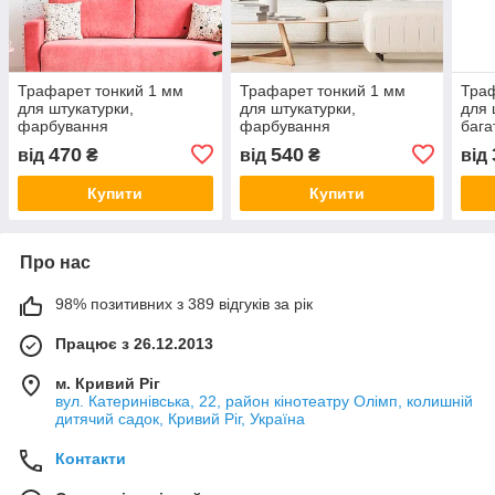
Трафарет тонкий 1 мм
Трафарет тонкий 1 мм
Траф
для штукатурки,
для штукатурки,
для 
фарбування
фарбування
бага
декоративний
багаторазовий під дикий
фарб
470
540
від
₴
від
₴
від
багаторазовий, кладка
камінь (527х579)
прир
дикого каменю
(380
Купити
Купити
пластиковий (350х500)
Про нас
98% позитивних з 389 відгуків за рік
Працює з 26.12.2013
м. Кривий Ріг
вул. Катеринівська, 22, район кінотеатру Олімп, колишній
дитячий садок, Кривий Ріг, Україна
Контакти