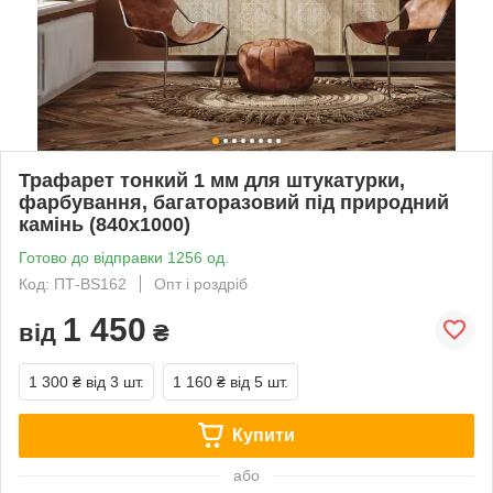
Трафарет тонкий 1 мм для штукатурки,
фарбування, багаторазовий під природний
камінь (840х1000)
Готово до відправки 1256 од.
Код: ПТ-BS162
Опт і роздріб
1 450
від
₴
1 300 ₴
від 3 шт.
1 160 ₴
від 5 шт.
Купити
або