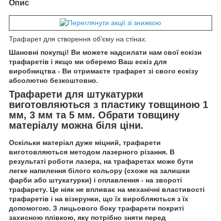
Опис
Трафарет для створення об'єму на стінах.
Шановні покупці! Ви можете надсилати нам свої ескізи
трафаретів і якщо ми оберемо Ваш ескіз для
виробництва - Ви отримаєте трафарет зі свого ескізу
абсолютно безкоштовно.
Трафарети для штукатурки
виготовляються з пластику товщиною 1
мм, 3 мм та 5 мм. Обрати товщину
матеріалу можна біля ціни.
Оскільки матеріал дуже міцний, трафарети
виготовляються методом лазерного різання. В
результаті роботи лазера, на трафаретах може бути
легке напилення білого кольору (схоже на залишки
фарби або штукатурки) і оплавлення - на звороті
трафарету. Це ніяк не впливає на механічні властивості
трафаретів і на візерунки, що їх виробляються з їх
допомогою. З лицьового боку трафарети покриті
захисною плівкою, яку потрібно зняти перед