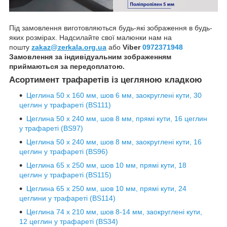
Під замовлення виготовляються будь-які зображення в будь-
яких розмірах. Надсилайте свої малюнки нам на
пошту
zakaz@zerkala.org.ua
або
Viber
0972371948
Замовлення за індивідуальним зображенням
приймаються за передоплатою.
Асортимент трафаретів із цегляною кладкою
Цеглина 50 х 160 мм, шов 6 мм, заокруглені кути, 30
цеглин у трафареті (BS111)
Цеглина 50 х 240 мм, шов 8 мм, прямі кути, 16 цеглин
у трафареті (BS97)
Цеглина 50 х 240 мм, шов 8 мм, заокруглені кути, 16
цеглин у трафареті (BS96)
Цеглина 65 х 250 мм, шов 10 мм, прямі кути, 18
цеглин у трафареті (BS115)
Цеглина 65 х 250 мм, шов 10 мм, прямі кути, 24
цеглини у трафареті (BS114)
Цеглина 74 х 210 мм, шов 8-14 мм, заокруглені кути,
12 цеглин у трафареті (BS34)