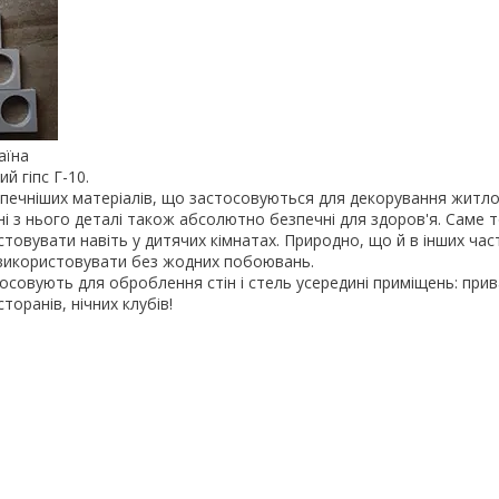
аїна
й гіпс Г-10.
зпечніших матеріалів, що застосовуються для декорування житл
і з нього деталі також абсолютно безпечні для здоров'я. Саме т
товувати навіть у дитячих кімнатах. Природно, що й в інших ча
використовувати без жодних побоювань.
стосовують для оброблення стін і стель усередині приміщень: при
сторанів, нічних клубів!