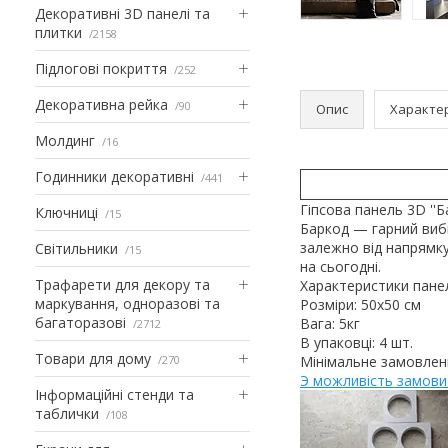
Декоративні 3D панелі та
плитки
2158
Підлогові покриття
252
Декоративна рейка
90
Опис
Характе
Молдинг
16
Годинники декоративні
441
Гіпсова панель 3D ''
Ключниці
15
Баркод — гарний вибі
залежно від напрямку 
Світильники
15
на сьогодні.
Трафарети для декору та
Характеристики пане
маркування, одноразові та
Розміри: 50х50 см
багаторазові
Вага: 5кг
2712
В упаковці: 4 шт.
Товари для дому
270
Мінімальне замовленн
Э можливість замови
Інформаційні стенди та
таблички
108