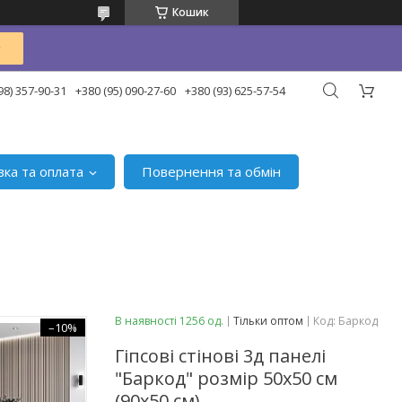
Кошик
98) 357-90-31
+380 (95) 090-27-60
+380 (93) 625-57-54
вка та оплата
Повернення та обмін
В наявності 1256 од.
Тільки оптом
Код:
Баркод
–10%
Гіпсові стінові 3д панелі
"Баркод" розмір 50х50 см
(90х50 см)