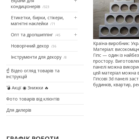
Екрани для
кондиціонерів
323
Етикетки, бирки, стікери,
магнітні наклейки
71
Опт та дропшиппінг
45
Країна-виробник: Укр
Новорічний декор
36
Матеріал: високоміцни
Гіпс — один із найбе
Інструменти для декору
8
простору. Виготовлен
панелі можна викорис
☝ Відео огляд товарів та
цей матеріал можна 
інструкцій
Гіпсові 3d панелі за
будинків, квартир, ре
💣 Акції ◉ Знижки 🔥
Фото товарів від клієнтів
Для дилерів
ГРАФІК РОБОТИ