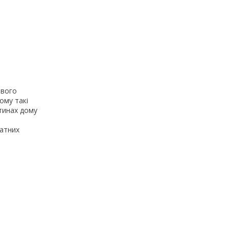
ового
ому такі
стинах дому
ватних