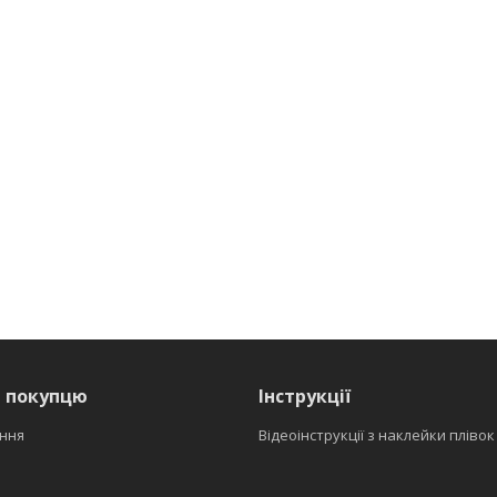
я покупцю
Інструкції
ння
Відеоінструкції з наклейки плівок