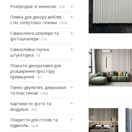
Розпродаж зі знижкою
218
Плівка для декору меблів,
стін, побутової техніки
7958
Самоклеючі шпалери та
фотошпалери
210
Самоклейна гнучка
штукатурка
18
Плакати декоративні для
розширення простору
приміщення
50
Панно дерев'яні, дзеркальні
та пластикові
2088
Картини по фото та
модульні
394
Покриття для столів та
підвіконь
2049