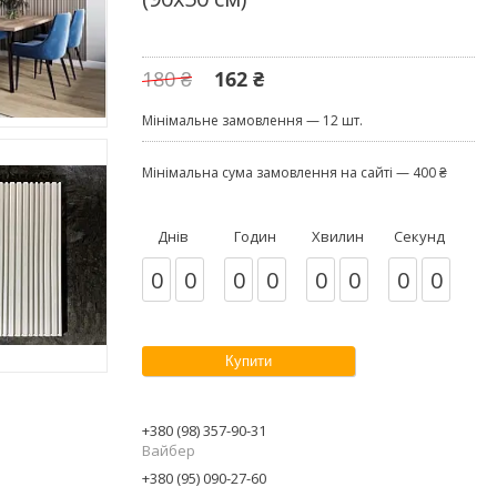
180 ₴
162 ₴
Мінімальне замовлення — 12 шт.
Мінімальна сума замовлення на сайті — 400 ₴
Днів
Годин
Хвилин
Секунд
0
0
0
0
0
0
0
0
Купити
+380 (98) 357-90-31
Вайбер
+380 (95) 090-27-60