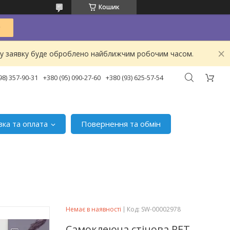
Кошик
ашу заявку буде оброблено найближчим робочим часом.
98) 357-90-31
+380 (95) 090-27-60
+380 (93) 625-57-54
вка та оплата
Повернення та обмін
Немає в наявності
Код:
SW-00002978
Самоклеюча стінова PET