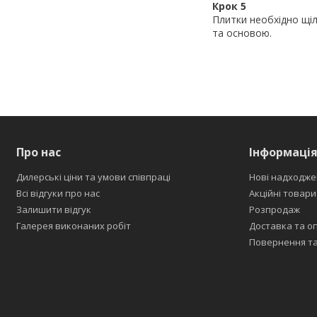
Крок 5
Плитки необхідно щі
та основою.
Про нас
Інформаці
Дилерські ціни та умови співпраці
Нові надходже
Всі відгуки про нас
Акційні товари
Залишити відгук
Розпродаж
Галерея виконаних робіт
Доставка та о
Повернення та