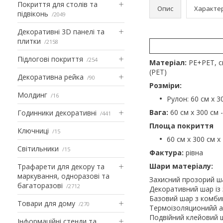
Покриття для столів та
Опис
Характе
підвіконь
2049
Декоративні 3D панелі та
плитки
2158
Підлогові покриття
254
Матеріал:
PE+PET, ск
(PET)
Декоративна рейка
90
Розміри:
Молдинг
16
Рулон: 60 см х 3
Вага:
60 см х 300 см -
Годинники декоративні
441
Площа покриття
Ключниці
15
60 см х 300 см х
Світильники
15
Фактура:
рівна
Шари матеріалу:
Трафарети для декору та
маркування, одноразові та
Захисний прозорий ш
багаторазові
2712
Декоративний шар із
Базовий шар з комбин
Товари для дому
270
Термоізоляционийй а
Подвійний клейовий 
Інформаційні стенди та