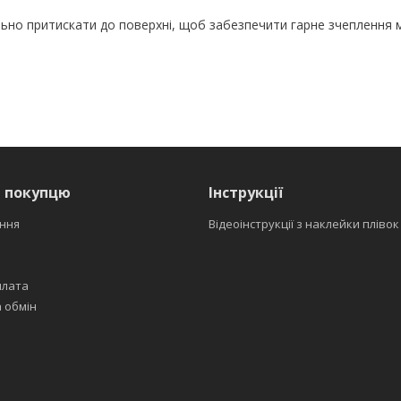
льно притискати до поверхні, щоб забезпечити гарне зчеплення 
я покупцю
Інструкції
ння
Відеоінструкції з наклейки плівок
плата
 обмін