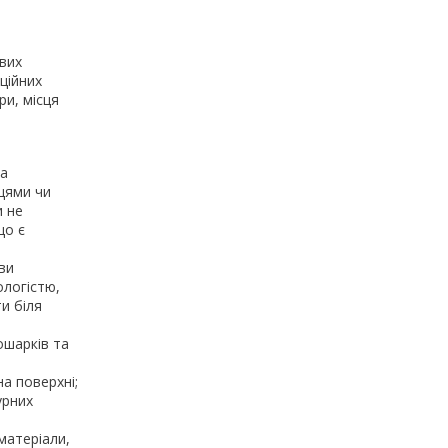
ових
ційних
ри, місця
та
цями чи
и не
що є
ви
ологістю,
и біля
ошарків та
а поверхні;
урних
 матеріали,