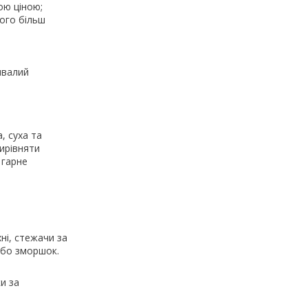
ою ціною;
його більш
ивалий
, суха та
вирівняти
 гарне
ні, стежачи за
або зморшок.
и за