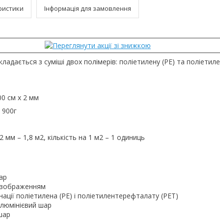
ристики
Інформація для замовлення
ладається з суміші двох полімерів: поліетилену (PE) та поліети
00 см х 2 мм
 900г
 2 мм – 1,8 м2, кількість на 1 м2 – 1 одиниць
ар
 зображенням
ації поліетилена (PE) і поліетилентерефталату (PET)
люмінієвий шар
шар