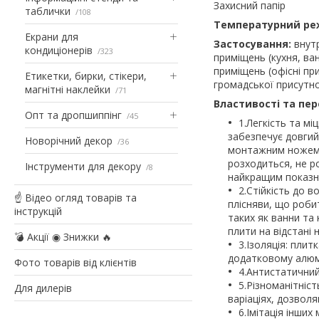
Захисний папір
таблички
108
Температурний ре
Екрани для
Застосування:
внутр
кондиціонерів
323
приміщень (кухня, ван
приміщень (офісні пр
Етикетки, бирки, стікери,
громадської присутнос
магнітні наклейки
71
Властивості та пер
Опт та дропшиппінг
45
1.Легкість та мі
забезпечує довгий
Новорічний декор
36
монтажним ножем, 
розходиться, не р
Інструменти для декору
8
найкращим показни
2.Стійкість до в
☝ Відео огляд товарів та
плісняви, що роби
інструкцій
таких як ванни та 
плити на відстані 
💣 Акції ◉ Знижки 🔥
3.Ізоляція: пли
додатковому алюм
Фото товарів від клієнтів
4.Антистатичний
5.Різноманітніс
Для дилерів
варіаціях, дозвол
6.Імітація інших