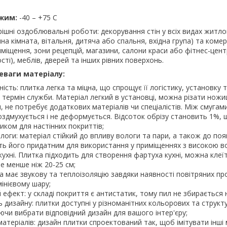
жим:
-40 – +75 С
ішні оздоблювальні роботи: декорування стін у всіх видах житл
на кімната, вітальня, дитяча або спальня, вхідна група) та комер
иміщення, зони рецепцій, магазини, салони краси або фітнес-цент
ті), меблів, дверей та інших рівних поверхонь.
еваги матеріалу:
цність: плитка легка та міцна, що спрощує її логістику, установку 
 термін служби. Матеріал легкий в установці, можна різати ножи
не потребує додаткових матеріалів чи спеціалістів. Між смугам
оздмухується і не деформується. Відсоток обрізу становить 1%, 
ком для настінних покриттів;
ологи: матеріал стійкий до впливу вологи та пари, а також до поя
ть його придатним для використання у приміщеннях з високою в
кухні. Плитка підходить для створення фартуха кухні, можна клеїт
не менше ніж 20-25 см;
тка має звукову та теплоізоляцію завдяки наявності повітряних пр
інієвому шару;
 ефект: у складі покриття є антистатик, тому пил не збирається н
ть дизайну: плитки доступні у різноманітних кольорових та структ
яючи вибрати відповідний дизайн для вашого інтер'єру;
 матеріалів: дизайн плитки спроектований так, щоб імітувати інші