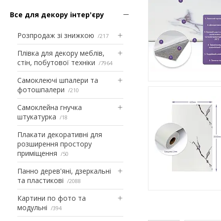
Все для декору інтер'єру
Розпродаж зі знижкою
217
Плівка для декору меблів,
стін, побутової техніки
7964
Самоклеючі шпалери та
фотошпалери
210
Самоклейна гнучка
штукатурка
18
Плакати декоративні для
розширення простору
приміщення
50
Панно дерев'яні, дзеркальні
та пластикові
2088
Картини по фото та
модульні
394