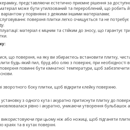
о кераміку, представляючи естетично приємне рішення за доступн
: матеріал може бути утилізований та перероблений, що робить 
 варіантом у порівнянні з деякими іншими матеріалами;
слуговуванні: поверхня плитки легко очищується та не потребує
у.
плуатації: матеріал є міцним та стійким до зносу, що гарантує тр
тки.
жу:
ся, що поверхня, на яку ви збираєтесь встановити плитку, чиста
лити будь-який пил, бруд або олію з поверхні, при необхідності 
поверхня повинні бути кімнатної температури, щоб забезпечити
снови.
 зі зворотного боку плитки, щоб відкрити клейку поверхню.
установку з одного кута і акуратно притиснути плитку до поверх
ановлювалася рівно і акуратно, уникаючи утворення бульбашок 
 використовуючи при цьому ніж або ножиці, щоб підганяти плитк
о краях та в кутах поверхні.