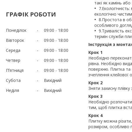
такі як камінь аб
7.Екологічність
ГРАФІК РОБОТИ
екологічно чистим
8.Простота в об
особливого догляд
Понеділок
09:00
18:00
9.Тривалість екс
термін служби пли
Вівторок
09:00
18:00
Інструкція з монта
Середа
09:00
18:00
Крок 1
Необхідно переконати
Четвер
09:00
18:00
рівна. Необхідно вида
поверхню. Плитка та 
Пʼятниця
09:00
18:00
зчеплення клейової о
Субота
Вихідний
Крок 2
Зняти захисну плівку
Неділя
Вихідний
Крок 3
Необхідно розпочати 
тим, щоб плитка вст
Крок 4
Плитку можна різати,
розміром, особливо п