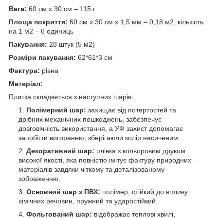
Вага:
60 см х 30 см – 115 г
Площа покриття:
60 см х 30 см х 1,5 мм – 0,18 м
2
, кількість
на 1 м
2
– 6 одиниць
Пакування:
28 штук (5 м
2
)
Розміри пакування:
62*61*3 см
Фактура:
рівна
Матеріал:
Плитка складається з наступних шарів:
Полімерний шар:
захищає від потертостей та
дрібних механічних пошкоджень, забезпечує
довговічність використання, а УФ захист допомагає
запобігти вигоранню, зберігаючи колір насиченим.
Декоративний шар:
плівка з кольоровим друком
високої якості, яка повністю імітує фактуру природних
матеріалів завдяки чіткому та деталізованому
зображенню.
Основний шар з ПВХ:
полімер, стійкий до впливу
хімічних речовин, пружний та ударостійкий.
Фольгований шар:
відображає теплові хвилі,