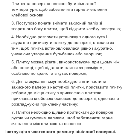
Плитка та поверхня повинні бути кімнатної
температури, щоб забезпечити гарне зчеплення
клейової основи.
Поступово почати знімати захисний папір зі
зворотного боку плитки, щоб відкрити клейку поверхню;
Необхідно розпочати установку з одного кута і
акуратно притиснути плитку до поверхні, стежачи за
тим, щоб плитка встановлювалася рівно і акуратно,
уникаючи утворення бульбашок або зморшок;
Плитку можна різати, використовуючи при цьому ніж
або ножиці, щоб підганяти плитки за розміром,
особливо по краях та в кутах поверхні;
Для стикування смуг необхідно зняти частини
захисного паперу з наступної плитки, приставити плитку
ребром до місця стику з приклеєною плиткою,
приклавши клейовою основою до поверхні, одночасно
розгладжуючи приклеєну частину;
Плитки необхідно щільно притискати до поверхні
рукою чи гумовим валиком, щоб забезпечити гарне
зчеплення між плиткою та основою.
Інструкція з часткового ремонту вінілової поверхні: