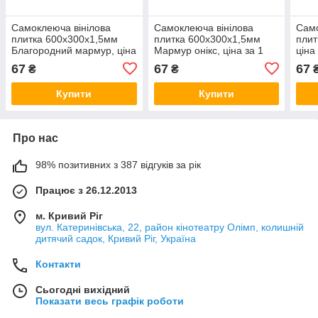
Самоклеюча вінілова
Самоклеюча вінілова
Само
плитка 600х300х1,5мм
плитка 600х300х1,5мм
плит
Благородний мармур, ціна
Мармур онікс, ціна за 1
ціна
за 1 шт. (СВП-101)
шт. (СВП-100) Глянець
Гля
67
67
67
₴
₴
Глянець SW-00000291
SW-00000643
Купити
Купити
Про нас
98% позитивних з 387 відгуків за рік
Працює з 26.12.2013
м. Кривий Ріг
вул. Катеринівська, 22, район кінотеатру Олімп, колишній
дитячий садок, Кривий Ріг, Україна
Контакти
Сьогодні вихідний
Показати весь графік роботи