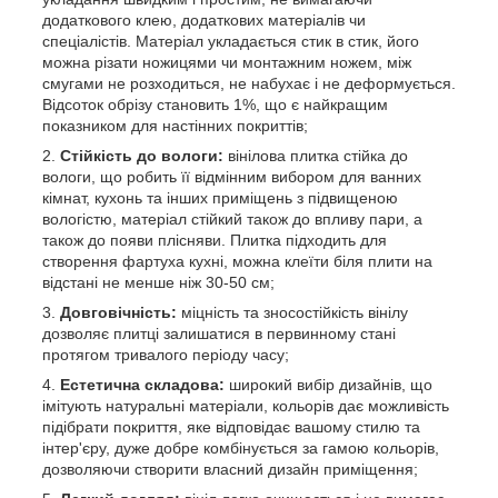
додаткового клею, додаткових матеріалів чи
спеціалістів. Матеріал укладається стик в стик, його
можна різати ножицями чи монтажним ножем, між
смугами не розходиться, не набухає і не деформується.
Відсоток обрізу становить 1%, що є найкращим
показником для настінних покриттів;
Стійкість до вологи:
вінілова плитка стійка до
вологи, що робить її відмінним вибором для ванних
кімнат, кухонь та інших приміщень з підвищеною
вологістю, матеріал стійкий також до впливу пари, а
також до появи плісняви. Плитка підходить для
створення фартуха кухні, можна клеїти біля плити на
відстані не менше ніж 30-50 см;
Довговічність:
міцність та зносостійкість вінілу
дозволяє плитці залишатися в первинному стані
протягом тривалого періоду часу;
Естетична складова:
широкий вибір дизайнів, що
імітують натуральні матеріали, кольорів дає можливість
підібрати покриття, яке відповідає вашому стилю та
інтер'єру, дуже добре комбінується за гамою кольорів,
дозволяючи створити власний дизайн приміщення;