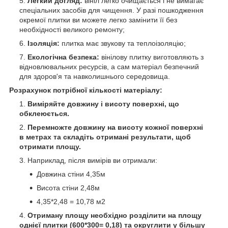
Легкий догляд:
вініл легко очищається і не вимагає
спеціальних засобів для чищення. У разі пошкодження
окремої плитки ви можете легко замінити її без
необхідності великого ремонту;
Ізоляція:
плитка має звукову та теплоізоляцію;
Екологічна безпека:
вінілову плитку виготовляють з
відновлювальних ресурсів, а сам матеріал безпечний
для здоров'я та навколишнього середовища.
Розрахунок потрібної кількості матеріалу:
Виміряйте довжину і висоту поверхні, що
обклеюється.
Перемножте довжину на висоту кожної поверхні
в метрах та складіть отримані результати, щоб
отримати площу.
Наприклад, після вимірів ви отримали:
Довжина стіни 4,35м
Висота стіни 2,48м
4,35*2,48 = 10,78 м
2
Отриману площу необхідно розділити на площу
однієї плитки (600*300= 0,18) та округлити у більшу