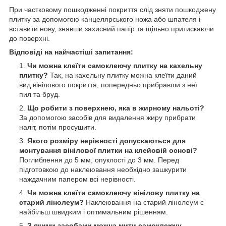
При частковому пошкодженні покриття слід зняти пошкоджену
плитку за допомогою канцелярського ножа або шпателя і
вставити нову, знявши захисний папір та щільно притискаючи
до поверхні.
Відповіді на найчастіші запитання:
Чи можна клеїти самоклеючу плитку на кахельну
плитку?
Так, на кахельну плитку можна клеїти даний
вид вінілового покриття, попередньо прибравши з неї
пил та бруд.
Що робити з поверхнею, яка в жирному нальоті?
За допомогою засобів для видалення жиру прибрати
наліт, потім просушити.
Якого розміру нерівності допускаються для
монтування вінілової плитки на клейовій основі?
Поглиблення до 5 мм, опуклості до 3 мм. Перед
підготовкою до наклеювання необхідно зашкурити
наждачним папером всі нерівності.
Чи можна клеїти самоклеючу вінілову плитку на
старий лінолеум?
Наклеювання на старий лінолеум є
найбільш швидким і оптимальним рішенням.
З якими засобами можна мити самоклеючу