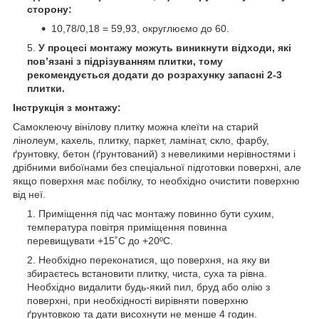
сторону:
10,78/0,18 = 59,93, округлюємо до 60.
У процесі монтажу можуть виникнути відходи, які
пов’язані з підрізуванням плитки, тому
рекомендується додати до розрахунку запасні 2-3
плитки.
Інструкція з монтажу:
Самоклеючу вінілову плитку можна клеїти на старий
лінолеум, кахель, плитку, паркет, ламінат, скло, фарбу,
ґрунтовку, бетон (ґрунтований) з невеликими нерівностями і
дрібними вибоїнами без спеціальної підготовки поверхні, але
якщо поверхня має побілку, то необхідно очистити поверхню
від неї.
Приміщення під час монтажу повинно бути сухим,
температура повітря приміщення повинна
перевищувати +15˚С до +20ºС.
Необхідно переконатися, що поверхня, на яку ви
збираєтесь встановити плитку, чиста, суха та рівна.
Необхідно видалити будь-який пил, бруд або олію з
поверхні, при необхідності вирівняти поверхню
ґрунтовкою та дати висохнути не менше 4 годин.