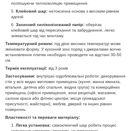
поліпшуючи теплоізоляцію приміщення.
Клейовий шар:
нетоксична основа з високим рівнем
адгезії.
Захисний силіконізований папір:
оберігає
клейовий шар від пересихання та забруднення, легко
знімається під час монтажу.
Температурний режим:
під дією високих температур може
змінювати форму. У кухонній зоні поряд з джерелами вогню
встановлення плитки необхідно проводити на відстані 30-50
см.
Термін експлуатації:
від 3 років
Застосування:
внутрішні оздоблювальні роботи: декорування
стін у всіх видах житлових приміщень (кухня, ванна кімната,
вітальня, дитяча або спальня, вхідна група) та комерційних
приміщень (офісні приміщення, зони рецепцій, магазини,
салони краси або фітнес-центри, місця громадської
присутності, майстерні), меблів, дверей та інших рівних
поверхонь.
Властивості та переваги матеріалу:
Легка установка:
самоклеючий шар робить процес
укладання швидким і простим, не вимагаючи