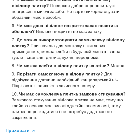
вінілову плитку?
Поверхня добре переносить усі
неагресивні миючі засоби. Не варто використовувати
абразивні миючі засоби.
Чи має дана вінілове покриття запах пластика
або клею?
Вінілове покриття не має запаху.
Де можна використовувати самоклеючу вінілову
плитку?
Призначена для монтажу в житлових
приміщеннях, можна клеїти в будь-якій кімнаті: ванна,
туалет, спальня, дитяча, кухня, передпокій.
Чи можна клеїти вінілову плитку на стіни?
Можна.
Як різати самоклеючу вінілову плитку?
Для
підрізування довжини необхідний канцелярський ніж.
Підрізають з наявністю захисного паперу.
Чи має самоклеюча плитка замкове стикування?
Замкового стикування вінілова плитка не має, тому що
клейова основа має високі адгезійні властивості, тому
плитка не розходитися і не потребує додаткового
закріплення.
Приховати