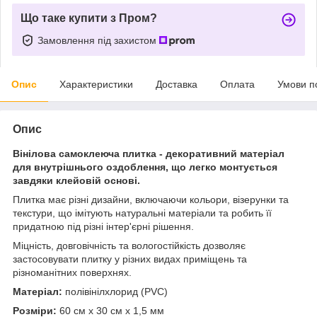
Що таке купити з Пром?
Замовлення під захистом
Опис
Характеристики
Доставка
Оплата
Умови п
Опис
Вінілова самоклеюча плитка - декоративний матеріал
для внутрішнього оздоблення, що легко монтується
завдяки клейовій основі.
Плитка має різні дизайни, включаючи кольори, візерунки та
текстури, що імітують натуральні матеріали та робить її
придатною під різні інтер'єрні рішення.
Міцність, довговічність та вологостійкість дозволяє
застосовувати плитку у різних видах приміщень та
різноманітних поверхнях.
Матеріал:
полівінілхлорид (PVC)
Розміри:
60 см х 30 см х 1,5 мм