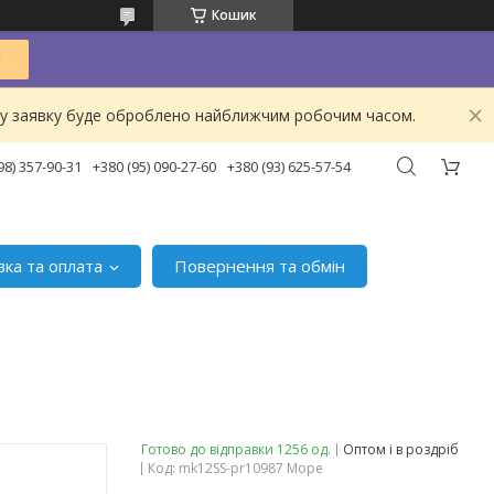
Кошик
ашу заявку буде оброблено найближчим робочим часом.
98) 357-90-31
+380 (95) 090-27-60
+380 (93) 625-57-54
вка та оплата
Повернення та обмін
Готово до відправки 1256 од.
Оптом і в роздріб
Код:
mk12SS-pr10987 Море