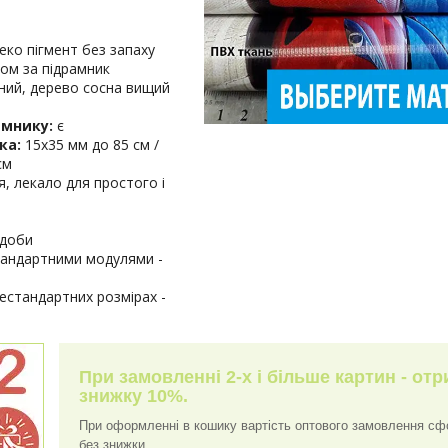
ко пігмент без запаху
ом за підрамник
ий, дерево сосна вищий
амнику:
є
ка:
15х35 мм до 85 см /
см
я, лекало для простого і
 доби
тандартними модулями -
нестандартних розмірах -
При замовленні 2-х і більше картин - от
знижку 10%.
При оформленні в кошику вартість оптового замовлення с
без знижки.