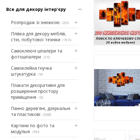
Все для декору інтер'єру
Розпродаж зі знижкою
206
Плівка для декору меблів,
стін, побутової техніки
7976
Самоклеючі шпалери та
фотошпалери
210
Самоклейна гнучка
штукатурка
18
Плакати декоративні для
розширення простору
приміщення
50
Панно дерев'яні, дзеркальні
та пластикові
2088
Картини по фото та
модульні
394