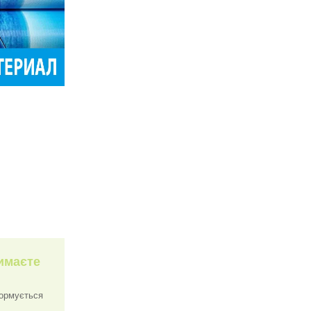
римаєте
формується