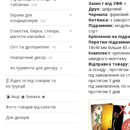
Захист від УФВ:
є
таблички
108
Друк:
цифровий
Чорнила:
фірмовий е
Екрани для
Натяжка:
з заворот
кондиціонерів
323
Підрамник:
модульн
Етикетки, бирки, стікери,
сорт
магнітні наклейки
Кріплення на підр
71
Перетин підрамни
Опт та дропшиппінг
18х40 мм більше 85 
45
Комплект:
кріпленн
Новорічний декор
36
швидкого монтажу
Відправка товару:
Інструменти для декору
8
зі складу - протягом
під замовлення за с
☝ Відео огляд товарів та
протягом 3 днів
інструкцій
під замовлення, по 
протягом 5 днів
💣 Акції ◉ Знижки 🔥
Фото товарів від клієнтів
Для дилерів