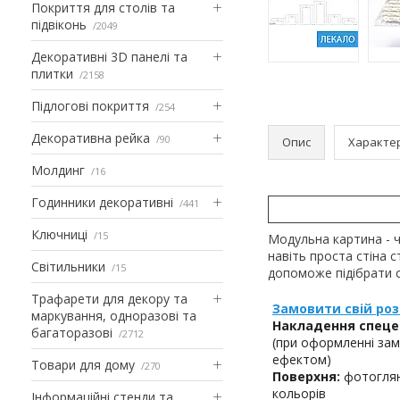
Покриття для столів та
підвіконь
2049
Декоративні 3D панелі та
плитки
2158
Підлогові покриття
254
Декоративна рейка
90
Опис
Характе
Молдинг
16
Годинники декоративні
441
Ключниці
15
Модульна картина - ч
навіть проста стіна 
Світильники
15
допоможе підібрати 
Трафарети для декору та
Замовити свій роз
маркування, одноразові та
Накладення спеце
багаторазові
2712
(при оформленні зам
ефектом)
Товари для дому
270
Поверхня:
фотоглян
кольорів
Інформаційні стенди та