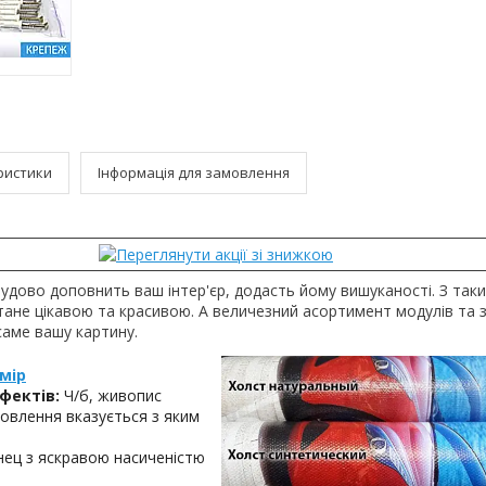
ристики
Інформація для замовлення
удово доповнить ваш інтер'єр, додасть йому вишуканості. З та
стане цікавою та красивою. А величезний асортимент модулів та
саме вашу картину.
мір
фектів:
Ч/б, живопис
овлення вказується з яким
ец з яскравою насиченістю