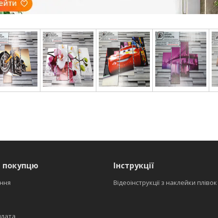
я покупцю
Інструкції
ння
Відеоінструкції з наклейки плівок
плата