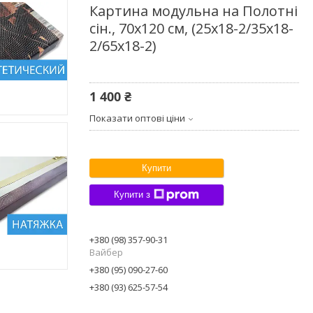
Картина модульна на Полотні
сін., 70x120 см, (25x18-2/35х18-
2/65x18-2)
1 400 ₴
Показати оптові ціни
Купити
Купити з
+380 (98) 357-90-31
Вайбер
+380 (95) 090-27-60
+380 (93) 625-57-54