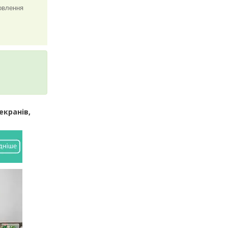
овлення
екранів,