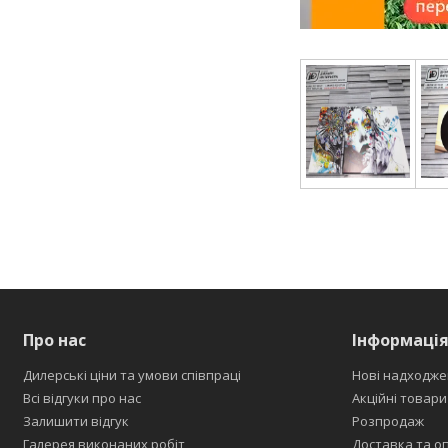
mk11SS_cn00032
Про нас
Інформаці
Дилерські ціни та умови співпраці
Нові надходже
Всі відгуки про нас
Акційні товари
Залишити відгук
Розпродаж
Галерея виконаних робіт
Доставка та о