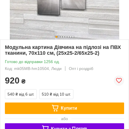
Модульна картина Дівчина на підлозі на ПВХ
тканини, 70x110 см, (25x25-2/65х25-2)
Готово до відправки 1256 од.
Код: mk05MB-hm10504, Люди
Опт і роздріб
920
₴
540 ₴
від 6 шт.
510 ₴
від 10 шт.
Купити
або
Купити з