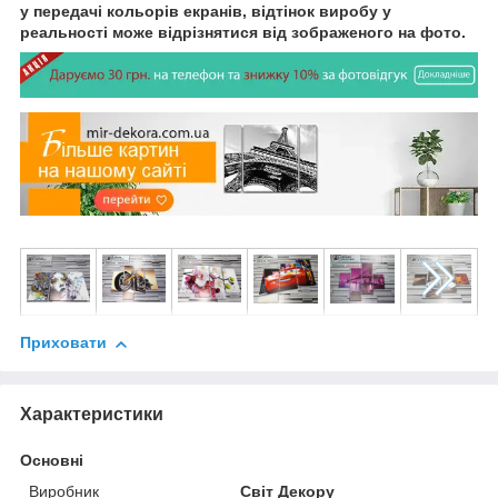
у передачі кольорів екранів, відтінок виробу у
реальності може відрізнятися від зображеного на фото.
mk11SS_cn00032
Приховати
Характеристики
Основні
Виробник
Світ Декору