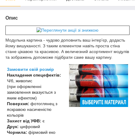
Опис
Модульна картина - чудово доповнить ваш інтер'єр, додасть
йому вишуканості. З таким елементом навіть проста стіна
стане цікавою та красивою. А величезний асортимент модулів
та зображень допоможе підібрати саме вашу картину.
Замовити свій розмір
Накладення спецефектів:
Ч/б, живопис
(при оформленні
замовлення вказується з
яким ефектом)
Поверхня:
фотоглянец з
яскравою насиченістю
кольорів
Захист від УФВ:
є
Друк:
цифровий
Чорнила:
фірмовий еко