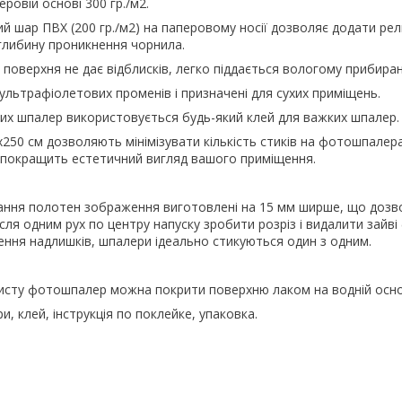
ровій основі 300 гр./м2.
й шар ПВХ (200 гр./м2) на паперовому носії дозволяє додати рел
 глибину проникнення чорнила.
 поверхня не дає відблисків, легко піддається вологому прибира
льтрафіолетових променів і призначені для сухих приміщень.
их шпалер використовується будь-який клей для важких шпалер.
х250 см дозволяють мінімізувати кількість стиків на фотошпалер
і покращить естетичний вигляд вашого приміщення.
ання полотен зображення виготовлені на 15 мм ширше, що дозв
ісля одним рух по центру напуску зробити розріз і видалити зайв
ення надлишків, шпалери ідеально стикуються один з одним.
исту фотошпалер можна покрити поверхню лаком на водній осно
, клей, інструкція по поклейке, упаковка.