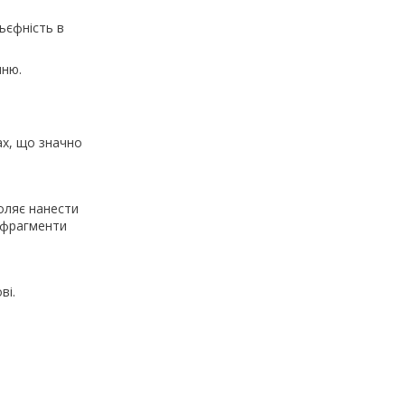
ьєфність в
нню.
ах, що значно
оляє нанести
і фрагменти
ві.