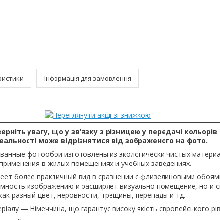
ристики
Інформація для замовлення
ерніть увагу, що у зв’язку з різницею у передачі кольорів 
реальності може відрізнятися від зображеного на фото.
ванные фотообои изготовлены из экологически чистых материа
применения в жилых помещениях и учебных заведениях.
еет более практичный вид в сравнении с флизелиновыми обоям
мность изображению и расширяет визуально помещение, но и 
как разный цвет, неровности, трещины, перепады и тд.
ріалу — Німеччина, що гарантує високу якість європейського рів