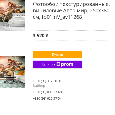
Фотообои текстурированные,
виниловые Авто мир, 250х380
см, fo01inV_av11268
3 520 ₴
Купити
Купити з
+380 (98) 357-90-31
Вайбер
+380 (95) 090-27-60
+380 (93) 625-57-54