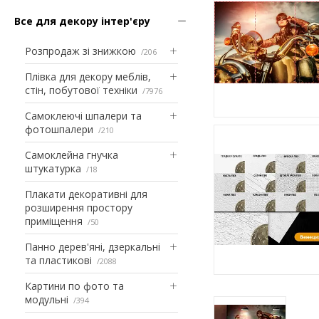
Все для декору інтер'єру
Розпродаж зі знижкою
206
Плівка для декору меблів,
стін, побутової техніки
7976
Самоклеючі шпалери та
фотошпалери
210
Самоклейна гнучка
штукатурка
18
Плакати декоративні для
розширення простору
приміщення
50
Панно дерев'яні, дзеркальні
та пластикові
2088
Картини по фото та
модульні
394