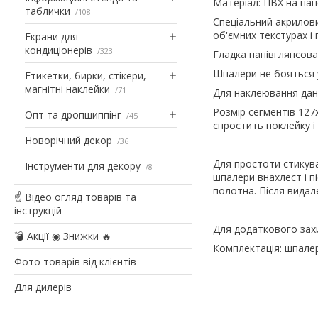
Матеріал: ПВХ на папе
таблички
108
Спеціальний акрилови
об'ємних текстурах і
Екрани для
кондиціонерів
323
Гладка напівглянсова
Шпалери не бояться у
Етикетки, бирки, стікери,
магнітні наклейки
71
Для наклеювання дан
Розмір сегментів 127
Опт та дропшиппінг
45
спростить поклейку 
Новорічний декор
36
Для простоти стикув
Інструменти для декору
8
шпалери внахлест і п
полотна. Після видал
☝ Відео огляд товарів та
інструкцій
Для додаткового зах
💣 Акції ◉ Знижки 🔥
Комплектація: шпалери
Фото товарів від клієнтів
Для дилерів