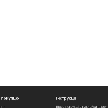
я покупцю
Інструкції
ння
Відеоінструкції з наклейки плівок