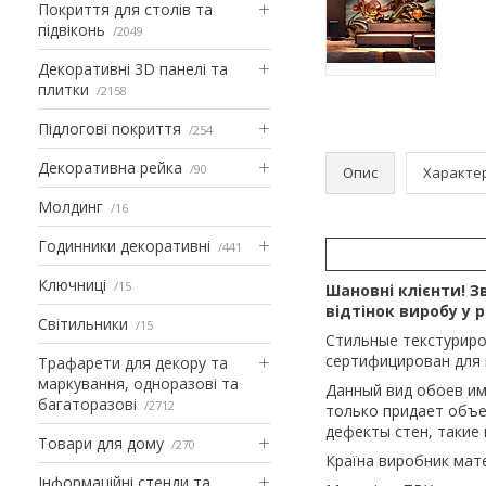
Покриття для столів та
підвіконь
2049
Декоративні 3D панелі та
плитки
2158
Підлогові покриття
254
Декоративна рейка
90
Опис
Характе
Молдинг
16
Годинники декоративні
441
Ключниці
15
Шановні клієнти! Зв
відтінок виробу у 
Світильники
15
Стильные текстуриро
сертифицирован для 
Трафарети для декору та
маркування, одноразові та
Данный вид обоев им
багаторазові
2712
только придает объе
дефекты стен, такие 
Товари для дому
270
Країна виробник мате
Інформаційні стенди та