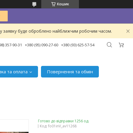
Кошик
ашу заявку буде оброблено найближчим робочим часом.
98) 357-90-31
+380 (95) 090-27-60
+380 (93) 625-57-54
вка та оплата
Повернення та обмін
Готово до відправки 1256 од.
Код:
fo01inV_av11268