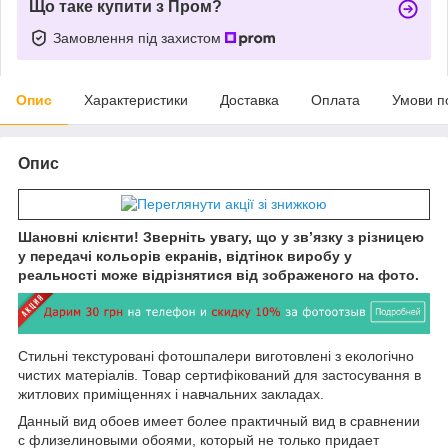
Що таке купити з Пром?
Замовлення під захистом
Опис
Характеристики
Доставка
Оплата
Умови п
Опис
Шановні клієнти! Зверніть увагу, що у зв’язку з різницею
у передачі кольорів екранів, відтінок виробу у
реальності може відрізнятися від зображеного на фото.
Стильні текстуровані фотошпалери виготовлені з екологічно
чистих матеріалів. Товар сертифікований для застосування в
житлових приміщеннях і навчальних закладах.
Данный вид обоев имеет более практичный вид в сравнении
с флизелиновыми обоями, который не только придает