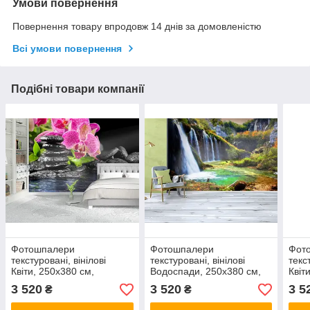
Умови повернення
Повернення товару впродовж 14 днів за домовленістю
Всі умови повернення
Подібні товари компанії
Фотошпалери
Фотошпалери
Фот
текстуровані, вінілові
текстуровані, вінілові
текс
Квіти, 250х380 см,
Водоспади, 250х380 см,
Квіт
fo01inV_fl11724
fo01inV_wf00179
fo01
3 520
3 520
3 5
₴
₴