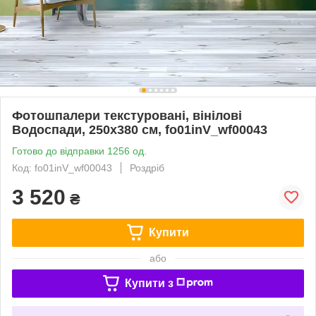
Фотошпалери текстуровані, вінілові
Водоспади, 250х380 см, fo01inV_wf00043
Готово до відправки 1256 од.
Код: fo01inV_wf00043
Роздріб
3 520
₴
Купити
або
Купити з