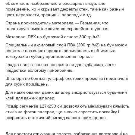
объемность изображению и расширяет визуально
помещение, но и скрывает дефекты стен, такие как разный
цвет, неровности, трещины, перепады и тд.
Страна производитель материала — Германия, что
гарантирует высокое качество европейского уровня.
Материал: ПВХ на бумажной основе 300 гр./м2.
Специальный акриловый слой ПВХ (200 гр./м2) на бумажном
носителе позволяет придать рельефность в объемных
текстурах и глубину проникновения чернил.
Гладка напівглянсова поверхня не дає відблисків, легко
піддається вологому прибиранню.
Шпалери не бояться ультрафіолетових променів і призначені
для сухих приміщень.
Для наклеювання даних шпалер використовується будь-який
клей для важких шпалер.
Розмір сегментів 127х250 см дозволяють мінімізувати кількість
стиків на фотошпалерах, що значно спростить поклейку і
покращить естетичний вигляд вашого приміщення.
Для простоти стикування полотен зображення виготовлені на