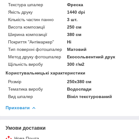
Текстура шпалер
Фреска
Якість друку
1440 dpi
Кількість частин панно
3 шт.
Висота композиції
250 см
Ширина композиції
380 см
Покриття "Антімаркер"
Ні
Тип поверхні фотошпалер
Матовий
Метод друку фотошпалер
Екосольвентний друк
Щільність виробу
300 г/м2
Користувальницькі характеристики
Розмір
250х380 см
Тематика виробу
Водоспади
Вид шпалер
Вініл текстурований
Приховати
Умови доставки
Нова Пошта