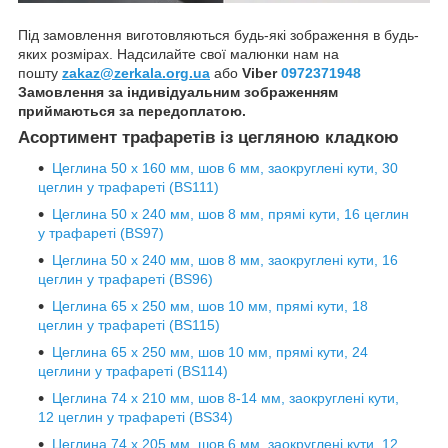
Під замовлення виготовляються будь-які зображення в будь-
яких розмірах. Надсилайте свої малюнки нам на
пошту
zakaz@zerkala.org.ua
або
Viber
0972371948
Замовлення за індивідуальним зображенням
приймаються за передоплатою.
Асортимент трафаретів із цегляною кладкою
Цеглина 50 х 160 мм, шов 6 мм, заокруглені кути, 30
цеглин у трафареті (BS111)
Цеглина 50 х 240 мм, шов 8 мм, прямі кути, 16 цеглин
у трафареті (BS97)
Цеглина 50 х 240 мм, шов 8 мм, заокруглені кути, 16
цеглин у трафареті (BS96)
Цеглина 65 х 250 мм, шов 10 мм, прямі кути, 18
цеглин у трафареті (BS115)
Цеглина 65 х 250 мм, шов 10 мм, прямі кути, 24
цеглини у трафареті (BS114)
Цеглина 74 х 210 мм, шов 8-14 мм, заокруглені кути,
12 цеглин у трафареті (BS34)
Цеглина 74 х 205 мм, шов 6 мм, заокруглені кути, 12