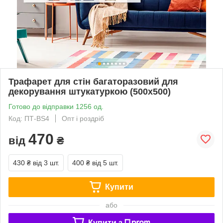
Трафарет для стін багаторазовий для
декорування штукатуркою (500х500)
Готово до відправки 1256 од.
Код: ПТ-BS4
Опт і роздріб
470
від
₴
430 ₴
від 3 шт.
400 ₴
від 5 шт.
Купити
або
Купити з