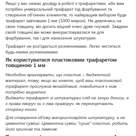
Якщо у вас немає досвіду в роботі з трафаретами, або вам
потрібен універсальний трафарет під фарбування та
створення об'ємних елементів, то найкращим вибором буде
трафарет завтовшки 1 мм (1000 мікрон). Не дивлячись на
свою товщину, він досить міцний плюс дуже гнучкий. Завдяки
своїй товщині він може використовуватися як для
фарбування, так і для нанесення штукатурки.
Трафарет не роз'їдається розчинниками. Легко чиститься
будь-якими розчинниками.
Як користуватися пластиковим трафаретом
товщиною 1 мм
Необхідно враховувати, що пластик – бюджетний
матеріал, тому, якщо ви хочете, щоб ваш пластиковий
трафарет прослужив якнайдовше, поводитися з ним
потрібно акуратно.
Виймати трафарет зі штукатурки слід не згори донизу, а
з права лворуч чи з ліва праворуч, як перегортають
сторінку книги.
Для створення об'єму використовуйте штукатурку, а не
цементні суміші. Цементна суміш "суше" пластик, робить
його крихким та ламким.