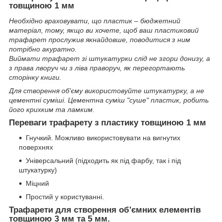
товщиною 1 мм
Необхідно враховувати, що пластик – бюджетний
матеріал, тому, якщо ви хочете, щоб ваш пластиковий
трафарет прослужив якнайдовше, поводитися з ним
потрібно акуратно.
Виймати трафарет зі штукатурки слід не згори донизу, а
з права лворуч чи з ліва праворуч, як перегортають
сторінку книги.
Для створення об'єму використовуйте штукатурку, а не
цементні суміші. Цементна суміш "суше" пластик, робить
його крихким та ламким.
Переваги трафарету з пластику товщиною 1 мм
Гнучкий. Можливо використовувати на вигнутих
поверхнях
Універсальний (підходить як під фарбу, так і під
штукатурку)
Міцний
Простий у користуванні.
Трафарети для створення об'ємних елементів
товщиною 3 мм та 5 мм.