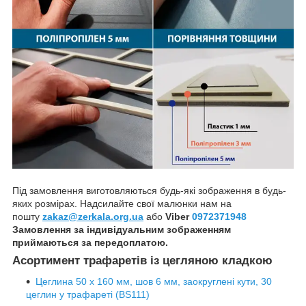
Під замовлення виготовляються будь-які зображення в будь-
яких розмірах. Надсилайте свої малюнки нам на
пошту
zakaz@zerkala.org.ua
або
Viber
0972371948
Замовлення за індивідуальним зображенням
приймаються за передоплатою.
Асортимент трафаретів із цегляною кладкою
Цеглина 50 х 160 мм, шов 6 мм, заокруглені кути, 30
цеглин у трафареті (BS111)