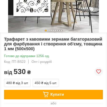
Трафарет з кавовими зернами багаторазовий
для фарбування і створення об'єму, товщина
1 мм (500х500)
Готово до відправки 1256 од.
Код: ПТ-BS22
Опт і роздріб
530
від
₴
480 ₴
від 3 шт.
450 ₴
від 5 шт.
Купити
або