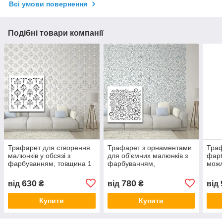
Всі умови повернення
Подібні товари компанії
Трафарет для створення
Трафарет з орнаментами
Траф
малюнків у обсязі з
для об'ємних малюнків з
фарб
фарбуванням, товщина 1
фарбуванням,
можл
мм (500х500)
пластиковий трафарет,
об'є
товщина 1 мм (500х500)
(500
630
780
від
₴
від
₴
від
Купити
Купити