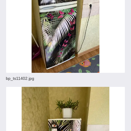
bp_ts11402.jpg