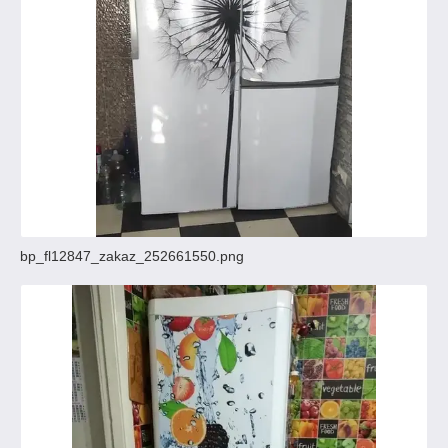
bp_fl12847_zakaz_252661550.png