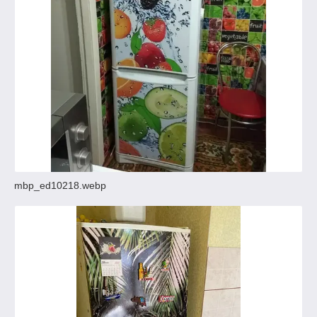
mbp_ed10218.webp