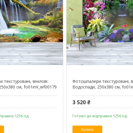
 текстуровані, вінілові
Фотошпалери текстуровані, ві
250х380 см, fo01inV_wf00179
Водоспади, 250х380 см, fo01i
3 520 ₴
правки 1256 од.
Готово до відправки 1256 од.
Купити