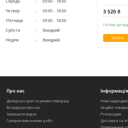
Середа
09:00
18:00
Четвер
09:00
18:00
3 520 ₴
Пʼятниця
09:00
18:00
Готово до від
Субота
Вихідний
Купити
Неділя
Вихідний
Про нас
Інформаці
Дилерські ціни та умови співпраці
Нові надходже
Всі відгуки про нас
Акційні товари
Залишити відгук
Розпродаж
Галерея виконаних робіт
Доставка та о
Повернення та