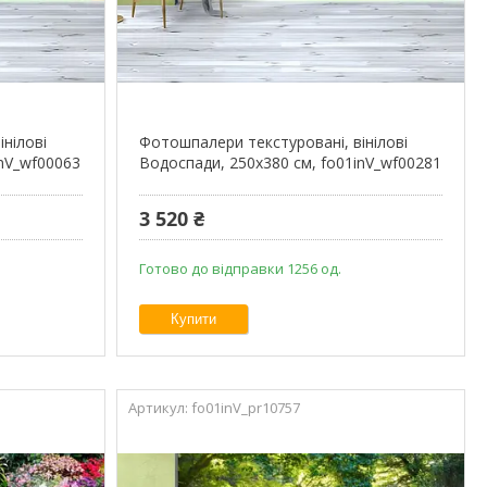
нілові
Фотошпалери текстуровані, вінілові
inV_wf00063
Водоспади, 250х380 см, fo01inV_wf00281
3 520 ₴
Готово до відправки 1256 од.
Купити
fo01inV_pr10757