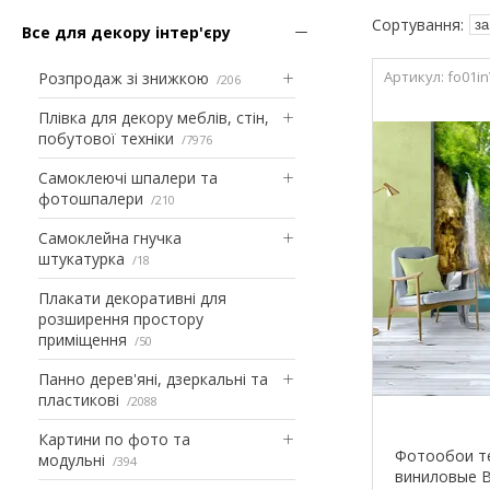
Все для декору інтер'єру
fo01i
Розпродаж зі знижкою
206
Плівка для декору меблів, стін,
побутової техніки
7976
Самоклеючі шпалери та
фотошпалери
210
Самоклейна гнучка
штукатурка
18
Плакати декоративні для
розширення простору
приміщення
50
Панно дерев'яні, дзеркальні та
пластикові
2088
Картини по фото та
Фотообои т
модульні
394
виниловые В