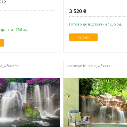
912
3 520 ₴
Готово до відправки 1256 од.
правки 1256 од.
Купити
nV_wf00279
fo01inV_wf00063