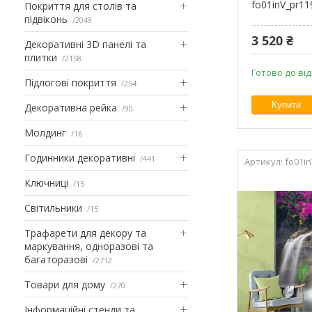
fo01inV_pr11
Покриття для столів та
підвіконь
2049
3 520 ₴
Декоративні 3D панелі та
плитки
2158
Готово до від
Підлогові покриття
254
Купити
Декоративна рейка
90
Молдинг
16
Годинники декоративні
441
fo01i
Ключниці
15
Світильники
15
Трафарети для декору та
маркування, одноразові та
багаторазові
2712
Товари для дому
270
Інформаційні стенди та