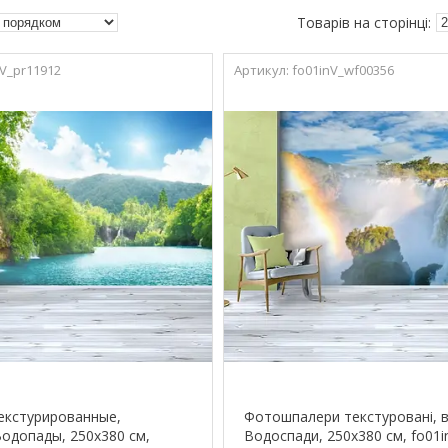
nV_pr11912
fo01inV_wf00356
екстурированные,
Фотошпалери текстуровані, ві
одопады, 250х380 см,
Водоспади, 250х380 см, fo01