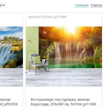
Галерея
Список
fo01inV_pr11069
нілові
Фотошпалери текстуровані, вінілові
inV_wf00356
Водоспади, 250х380 см, fo01inV_pr11069