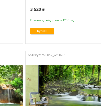
3 520 ₴
Готово до відправки 1256 од.
Купити
fo01inV_wf00281