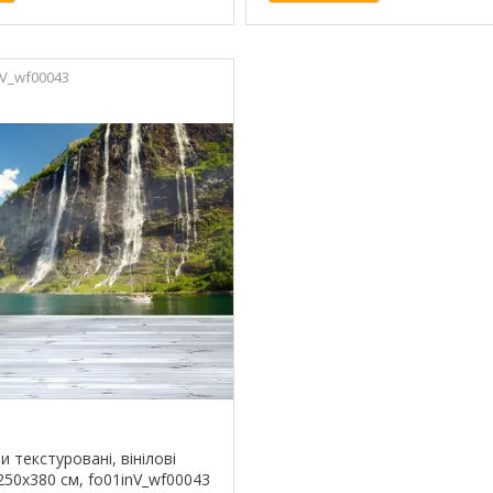
nV_wf00043
 текстуровані, вінілові
250х380 см, fo01inV_wf00043