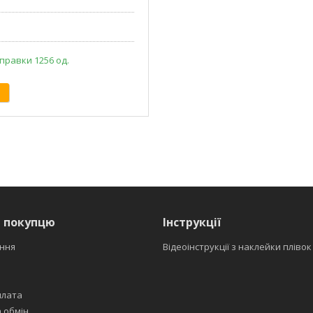
правки 1256 од.
я покупцю
Інструкції
ння
Відеоінструкції з наклейки плівок
плата
 обмін