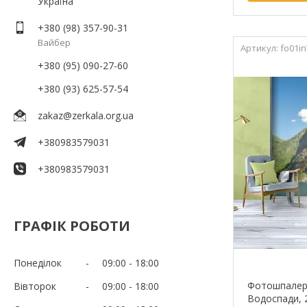
Україна
+380 (98) 357-90-31
Вайбер
fo01i
+380 (95) 090-27-60
+380 (93) 625-57-54
zakaz@zerkala.org.ua
+380983579031
+380983579031
ГРАФІК РОБОТИ
Понеділок
09:00
18:00
Фотошпалери
Вівторок
09:00
18:00
Водоспади, 