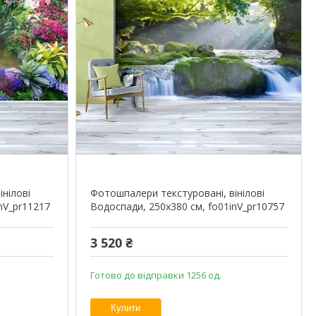
нілові
Фотошпалери текстуровані, вінілові
nV_pr11217
Водоспади, 250х380 см, fo01inV_pr10757
3 520 ₴
Готово до відправки 1256 од.
Купити