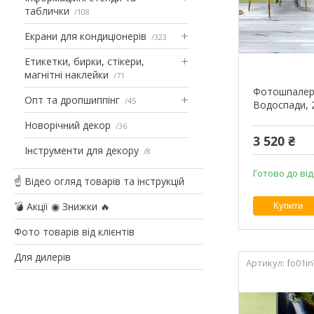
таблички
108
Екрани для кондиціонерів
323
Етикетки, бирки, стікери,
магнітні наклейки
71
Фотошпалери
Опт та дропшиппінг
45
Водоспади, 
Новорічний декор
36
3 520 ₴
Інструменти для декору
8
Готово до від
☝ Відео огляд товарів та інструкцій
💣 Акції ◉ Знижки 🔥
Купити
Фото товарів від клієнтів
Для дилерів
fo01i