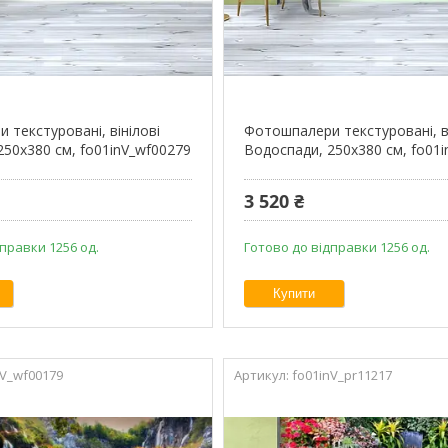
 текстуровані, вінілові
Фотошпалери текстуровані, ві
250х380 см, fo01inV_wf00279
Водоспади, 250х380 см, fo01
3 520 ₴
правки 1256 од.
Готово до відправки 1256 од.
Купити
nV_wf00179
fo01inV_pr11217